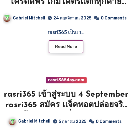
เครดิตฟรี เกมโคตรแตกทุกค่าย
ระบบไวไม่มีค้างแตกแล้วแตกอีก
Gabriel Mitchell
24 พฤศจิกายน 2025
0 Comments
ไม่มีเบื่อ Top 57 by Mei
rasri365 เป็นเว…
Read More
rasri365day.com
rasri365 เข้าสู่ระบบ 4 September
rasri365 สมัคร แจ็คพอตปล่อยจริง
คาสิโนสดครบเครื่องเหมาะกับทุก
Gabriel Mitchell
5 ตุลาคม 2025
0 Comments
สไตล์ Top 42 by Frederick