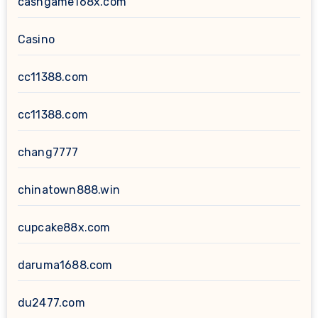
cashgame168x.com
Casino
cc11388.com
cc11388.com
chang7777
chinatown888.win
cupcake88x.com
daruma1688.com
du2477.com