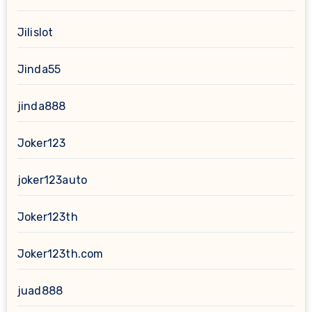
Jilislot
Jinda55
jinda888
Joker123
joker123auto
Joker123th
Joker123th.com
juad888