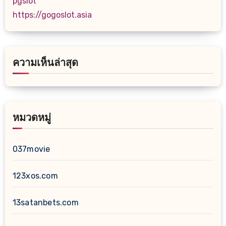
pgslot
https://gogoslot.asia
ความเห็นล่าสุด
หมวดหมู่
037movie
123xos.com
13satanbets.com