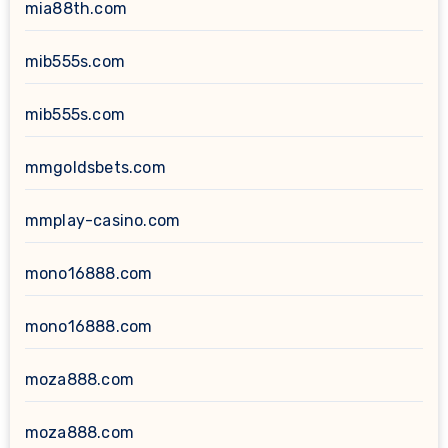
mia88th.com
mib555s.com
mib555s.com
mmgoldsbets.com
mmplay-casino.com
mono16888.com
mono16888.com
moza888.com
moza888.com