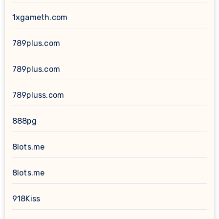
1xgameth.com
789plus.com
789plus.com
789pluss.com
888pg
8lots.me
8lots.me
918Kiss