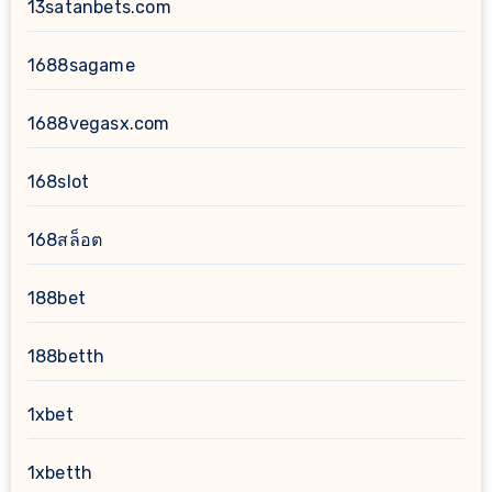
13satanbets.com
1688sagame
1688vegasx.com
168slot
168สล็อต
188bet
188betth
1xbet
1xbetth