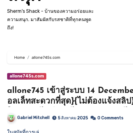
Sherm's Shack - บ้านของความอร่อยและ
ความสนุก. มาสัมผัสกับรสชาติที่ทุกคนพูด
ถึง!
Home
allone745s.com
allone745s.com
allone745 เข้าสู่ระบบ 14 December allone745 เข้าสู่ระบบ {เติมผ่านว
อลเล็ทสะดวกที่สุด}{ไม่ต้องแจ้งสลิ
ให้จริงทุกไอดี}{รับได้ด้วยตัวเอง}{ไ
Gabriel Mitchell
5 สิงหาคม 2025
0 Comments
ทุกเกมในไอดีเดียว}{สล็อต คาสิโน 
ในสมัยที่การเล่…