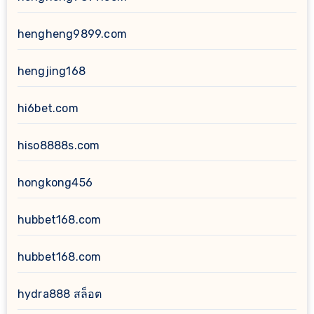
hengheng9899.com
hengjing168
hi6bet.com
hiso8888s.com
hongkong456
hubbet168.com
hubbet168.com
hydra888 สล็อต