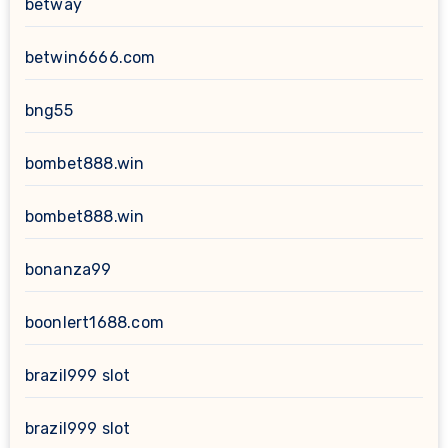
betway
betwin6666.com
bng55
bombet888.win
bombet888.win
bonanza99
boonlert1688.com
brazil999 slot
brazil999 slot