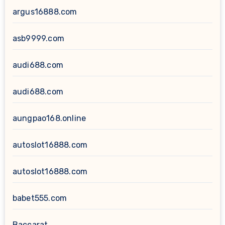
argus16888.com
asb9999.com
audi688.com
audi688.com
aungpao168.online
autoslot16888.com
autoslot16888.com
babet555.com
Baccarat