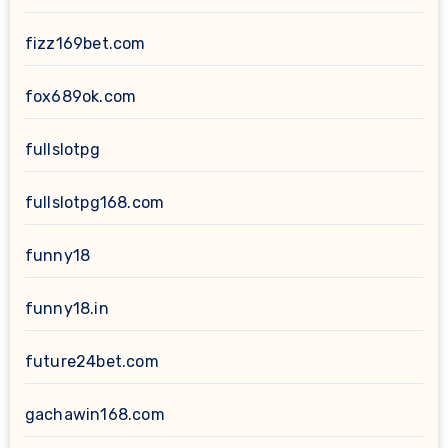
fizz169bet.com
fox689ok.com
fullslotpg
fullslotpg168.com
funny18
funny18.in
future24bet.com
gachawin168.com