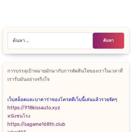
ค้นหา
สำหรับ:
การบรรลุเป้าหมายมักมากับการตัดสินใจของเราในเวลาที่
เรารับมันอย่างจริงใจ
เว็บสล็อตและบาคาร่าของโครตดีเว็บนี้เล่นแล้วรวยจัดๆ
https://918kissauto.xyz
หนังชนโรง
https://sagame168th.club