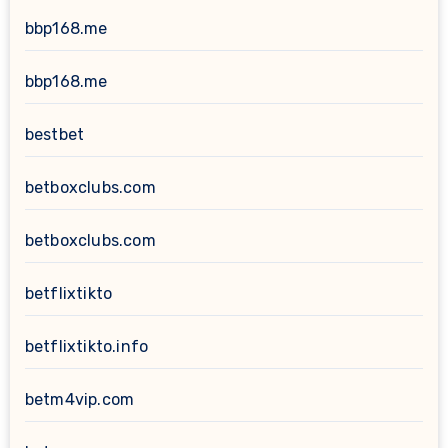
bbp168.me
bbp168.me
bestbet
betboxclubs.com
betboxclubs.com
betflixtikto
betflixtikto.info
betm4vip.com