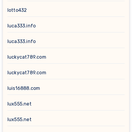
lotto432
luca333.info
luca333.info
luckycat789.com
luckycat789.com
luis16888.com
lux555.net
lux555.net