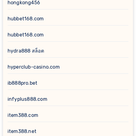
hongkong456
hubbet168.com
hubbet168.com
hydra888 สล็อต
hyperclub-casino.com
ib888pro.bet
infyplus888.com
item388.com
item388.net