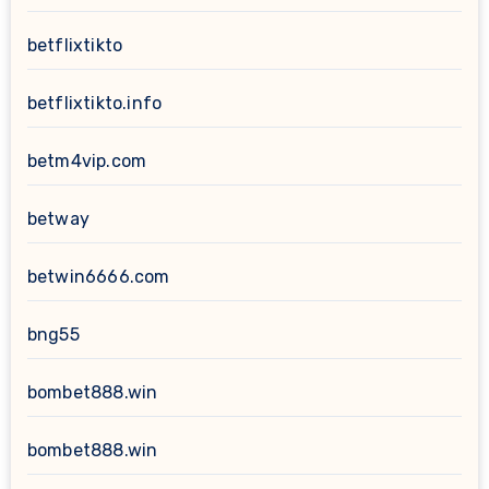
betflixtikto
betflixtikto.info
betm4vip.com
betway
betwin6666.com
bng55
bombet888.win
bombet888.win