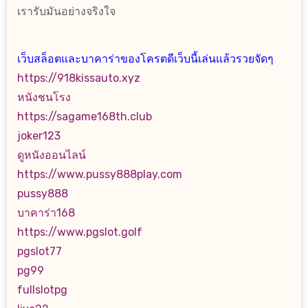
เรารับมันอย่างจริงใจ
เว็บสล็อตและบาคาร่าของโครตดีเว็บนี้เล่นแล้วรวยจัดๆ
https://918kissauto.xyz
หนังชนโรง
https://sagame168th.club
joker123
ดูหนังออนไลน์
https://www.pussy888play.com
pussy888
บาคาร่า168
https://www.pgslot.golf
pgslot77
pg99
fullslotpg