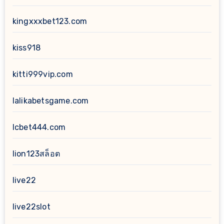
kingxxxbet123.com
kiss918
kitti999vip.com
lalikabetsgame.com
lcbet444.com
lion123สล็อต
live22
live22slot