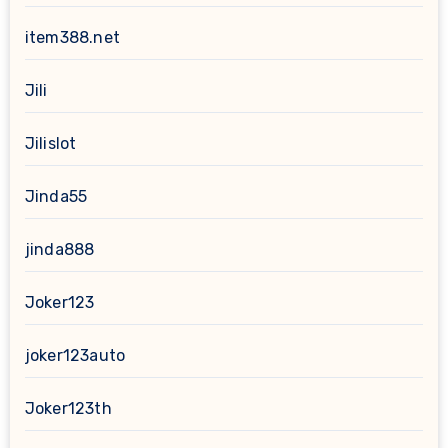
item388.net
Jili
Jilislot
Jinda55
jinda888
Joker123
joker123auto
Joker123th