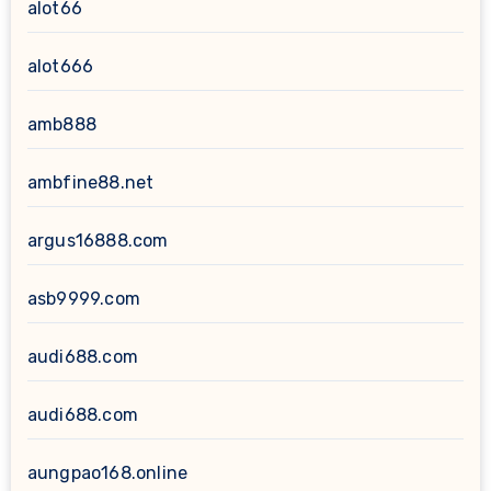
alot66
alot666
amb888
ambfine88.net
argus16888.com
asb9999.com
audi688.com
audi688.com
aungpao168.online