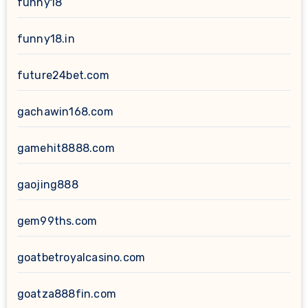
funny18
funny18.in
future24bet.com
gachawin168.com
gamehit8888.com
gaojing888
gem99ths.com
goatbetroyalcasino.com
goatza888fin.com