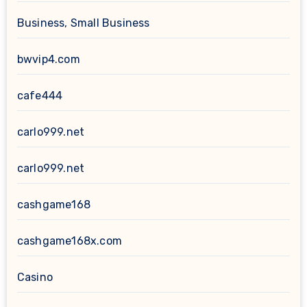
Business, Small Business
bwvip4.com
cafe444
carlo999.net
carlo999.net
cashgame168
cashgame168x.com
Casino