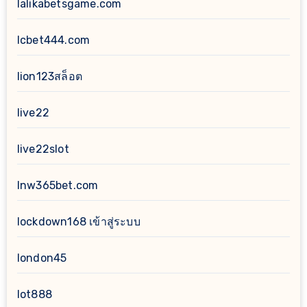
lalikabetsgame.com
lcbet444.com
lion123สล็อต
live22
live22slot
lnw365bet.com
lockdown168 เข้าสู่ระบบ
london45
lot888