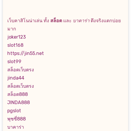
เว็บคาสิโนน่าเล่น ทั้ง
สล็อต
และ
บาคาร่า
ตึงจริงแตกบ่อย
มาก
joker123
slot168
https://jin55.net
slot99
สล็อตเว็บตรง
jinda44
สล็อตเว็บตรง
สล็อต888
JINDA888
pgslot
พุซซี่888
บาคาร่า