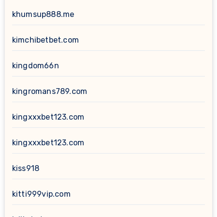
khumsup888.me
kimchibetbet.com
kingdom66n
kingromans789.com
kingxxxbet123.com
kingxxxbet123.com
kiss918
kitti999vip.com