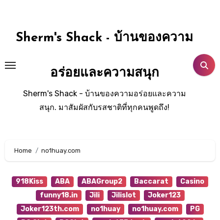
Skip
to
content
Sherm's Shack - บ้านของความ
อร่อยและความสนุก
Sherm's Shack - บ้านของความอร่อยและความ
สนุก. มาสัมผัสกับรสชาติที่ทุกคนพูดถึง!
Home
no1huay.com
918Kiss
ABA
ABAGroup2
Baccarat
Casino
funny18.in
Jili
Jilislot
Joker123
Joker123th.com
no1huay
no1huay.com
PG