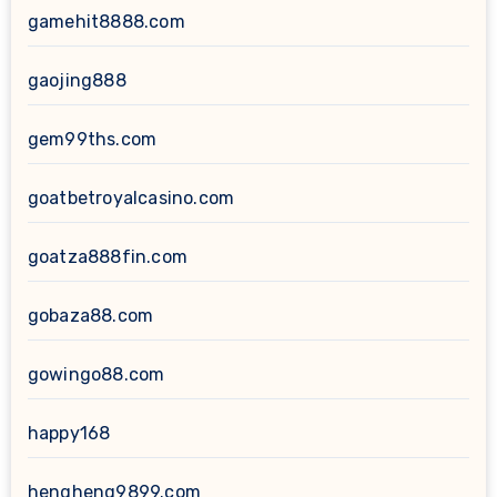
gamehit8888.com
gaojing888
gem99ths.com
goatbetroyalcasino.com
goatza888fin.com
gobaza88.com
gowingo88.com
happy168
hengheng9899.com