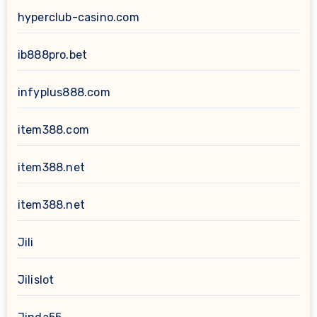
hyperclub-casino.com
ib888pro.bet
infyplus888.com
item388.com
item388.net
item388.net
Jili
Jilislot