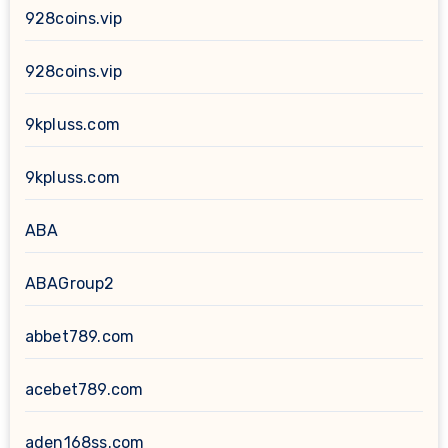
928coins.vip
928coins.vip
9kpluss.com
9kpluss.com
ABA
ABAGroup2
abbet789.com
acebet789.com
aden168ss.com