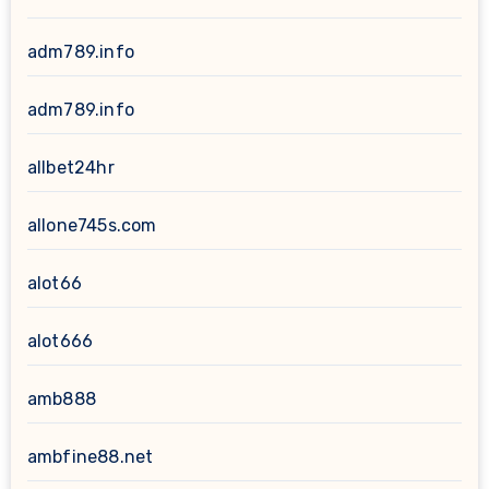
adm789.info
adm789.info
allbet24hr
allone745s.com
alot66
alot666
amb888
ambfine88.net