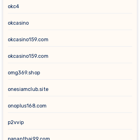
okc4
okcasino
okcasino159.com
okcasino159.com
omg369.shop
onesiamclub.site
onoplus168.com
p2vvip
pananthai99.com