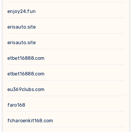
enjoy24.fun
erisauto.site
erisauto.site
etbet16888.com
etbet16888.com
eu369clubs.com
faro168
fcharoenkit168.com