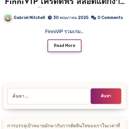
FinniVIP เครดิตฟรี สล็อตแตกง่าย
เล่นคาสิโนจ่ายจริงทุกวัน Top 73
Gabriel Mitchell
30 พฤษภาคม 2025
0 Comments
by Monty
FinniVIP รวมเกม…
Read More
ค้นหา
สำหรับ:
การบรรลุเป้าหมายมักมากับการตัดสินใจของเราในเวลาที่