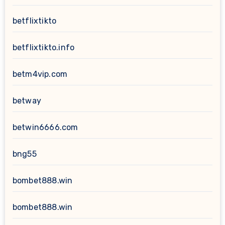
betflixtikto
betflixtikto.info
betm4vip.com
betway
betwin6666.com
bng55
bombet888.win
bombet888.win