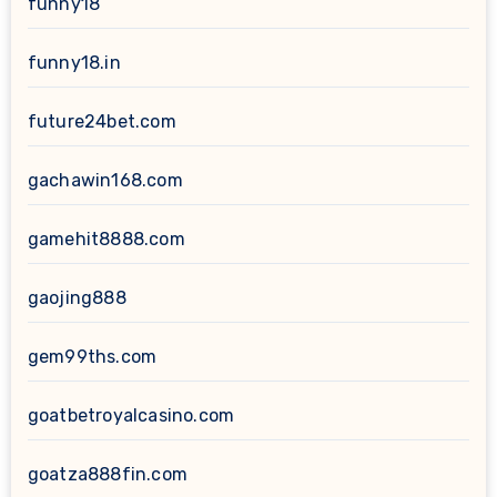
funny18
funny18.in
future24bet.com
gachawin168.com
gamehit8888.com
gaojing888
gem99ths.com
goatbetroyalcasino.com
goatza888fin.com