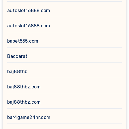
autoslot16888.com
autoslot16888.com
babet555.com
Baccarat
baj88thb
baj88thbz.com
baj88thbz.com
bar4game24hr.com