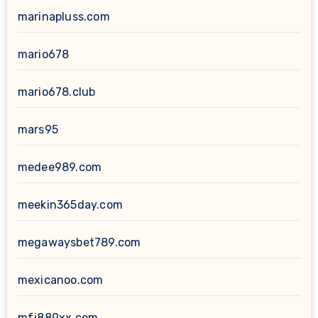
marinapluss.com
mario678
mario678.club
mars95
medee989.com
meekin365day.com
megawaysbet789.com
mexicanoo.com
mfj889xx.com