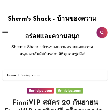
Skip
to
content
Sherm's Shack - บ้านของความ
อร่อยและความสนุก
Sherm's Shack - บ้านของความอร่อยและความ
สนุก. มาสัมผัสกับรสชาติที่ทุกคนพูดถึง!
Home
finnivips.com
finnivips.com
finnivips.com
FinniVIP สมัคร 20 กันยายน