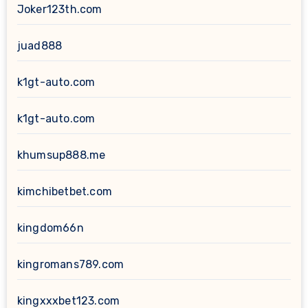
Joker123th.com
juad888
k1gt-auto.com
k1gt-auto.com
khumsup888.me
kimchibetbet.com
kingdom66n
kingromans789.com
kingxxxbet123.com