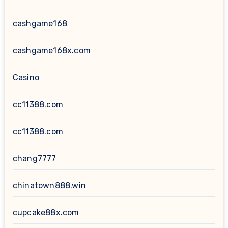
cashgame168
cashgame168x.com
Casino
cc11388.com
cc11388.com
chang7777
chinatown888.win
cupcake88x.com