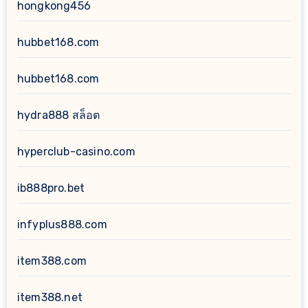
hongkong456
hubbet168.com
hubbet168.com
hydra888 สล็อต
hyperclub-casino.com
ib888pro.bet
infyplus888.com
item388.com
item388.net