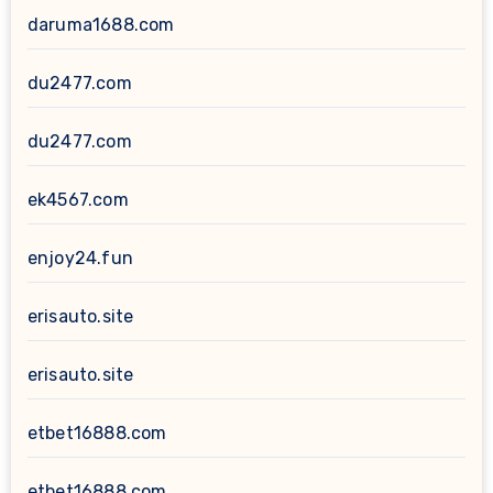
daruma1688.com
du2477.com
du2477.com
ek4567.com
enjoy24.fun
erisauto.site
erisauto.site
etbet16888.com
etbet16888.com