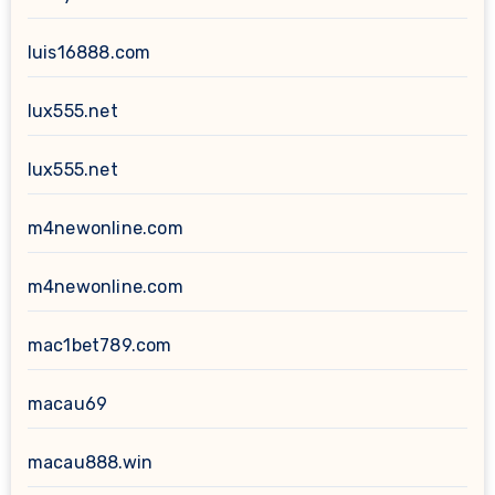
luis16888.com
lux555.net
lux555.net
m4newonline.com
m4newonline.com
mac1bet789.com
macau69
macau888.win