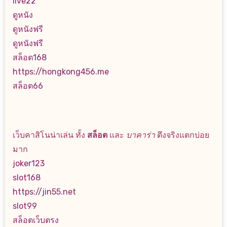
live22
ดูหนัง
ดูหนังฟรี
ดูหนังฟรี
สล็อต168
https://hongkong456.me
สล็อต66
เว็บคาสิโนน่าเล่น ทั้ง
สล็อต
และ
บาคาร่า
ตึงจริงแตกบ่อย
มาก
joker123
slot168
https://jin55.net
slot99
สล็อตเว็บตรง