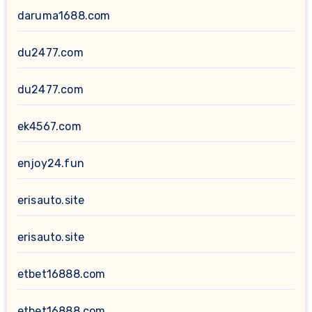
daruma1688.com
du2477.com
du2477.com
ek4567.com
enjoy24.fun
erisauto.site
erisauto.site
etbet16888.com
etbet16888.com