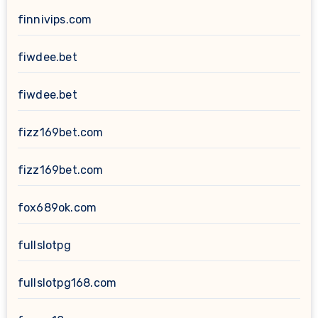
finnivips.com
fiwdee.bet
fiwdee.bet
fizz169bet.com
fizz169bet.com
fox689ok.com
fullslotpg
fullslotpg168.com