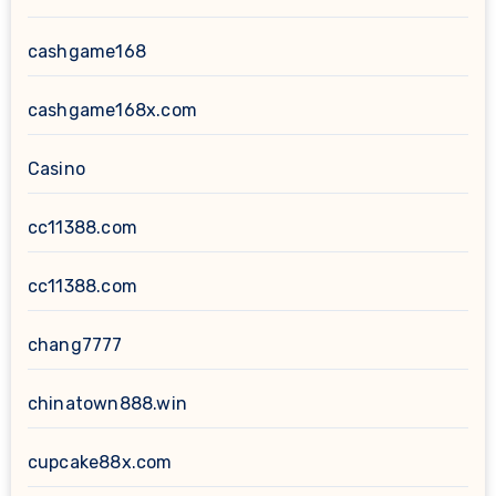
cashgame168
cashgame168x.com
Casino
cc11388.com
cc11388.com
chang7777
chinatown888.win
cupcake88x.com