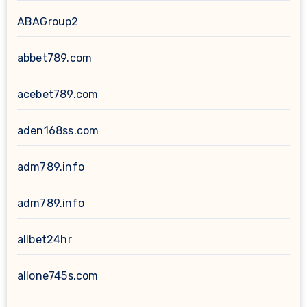
ABAGroup2
abbet789.com
acebet789.com
aden168ss.com
adm789.info
adm789.info
allbet24hr
allone745s.com