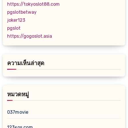
https://tokyoslot88.com
pgslotbetway
joker123
pgslot
https://gogoslot.asia
ความเห็นล่าสุด
หมวดหมู่
037movie
123xos.com