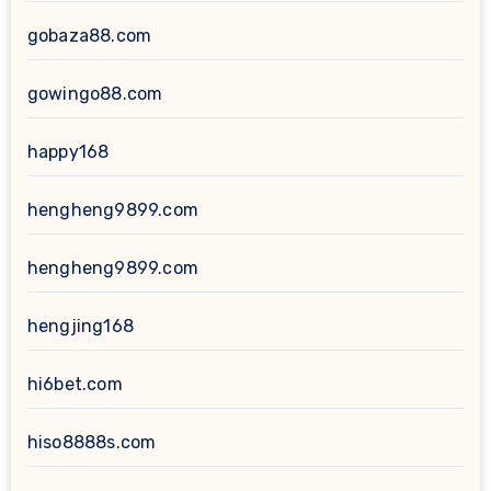
gobaza88.com
gowingo88.com
happy168
hengheng9899.com
hengheng9899.com
hengjing168
hi6bet.com
hiso8888s.com