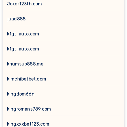
Joker123th.com
juad888
k1gt-auto.com
k1gt-auto.com
khumsup888.me
kimchibetbet.com
kingdom66n
kingromans789.com
kingxxxbet123.com