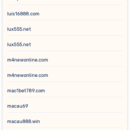
luis16888.com
lux555.net
lux555.net
m4newonline.com
m4newonline.com
mac1bet789.com
macau69
macau888.win