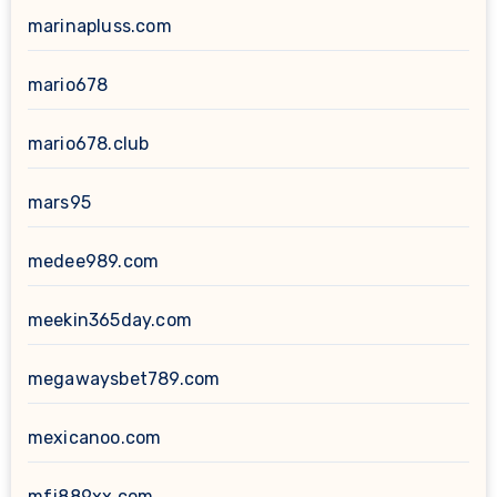
marinapluss.com
mario678
mario678.club
mars95
medee989.com
meekin365day.com
megawaysbet789.com
mexicanoo.com
mfj889xx.com