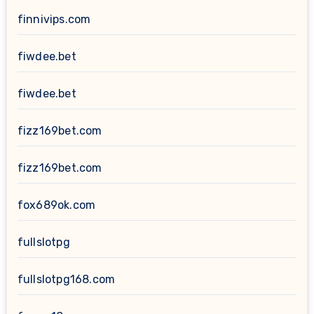
finnivips.com
fiwdee.bet
fiwdee.bet
fizz169bet.com
fizz169bet.com
fox689ok.com
fullslotpg
fullslotpg168.com