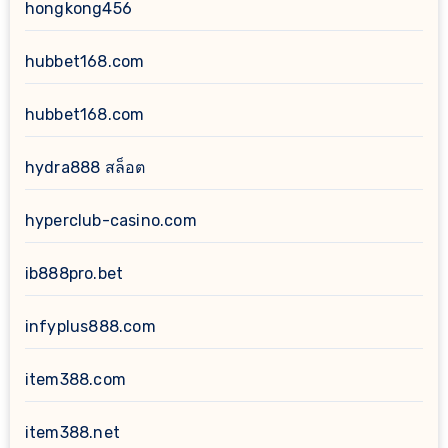
hongkong456
hubbet168.com
hubbet168.com
hydra888 สล็อต
hyperclub-casino.com
ib888pro.bet
infyplus888.com
item388.com
item388.net