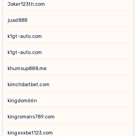
Joker123th.com
juad888
k1gt-auto.com
k1gt-auto.com
khumsup888.me
kimchibetbet.com
kingdom66n
kingromans789.com
kingxxxbet123.com