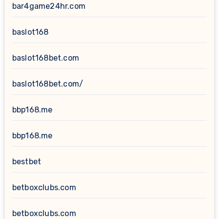
bar4game24hr.com
baslot168
baslot168bet.com
baslot168bet.com/
bbp168.me
bbp168.me
bestbet
betboxclubs.com
betboxclubs.com