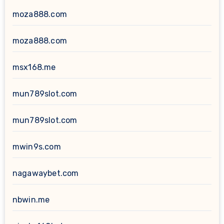
moza888.com
moza888.com
msx168.me
mun789slot.com
mun789slot.com
mwin9s.com
nagawaybet.com
nbwin.me