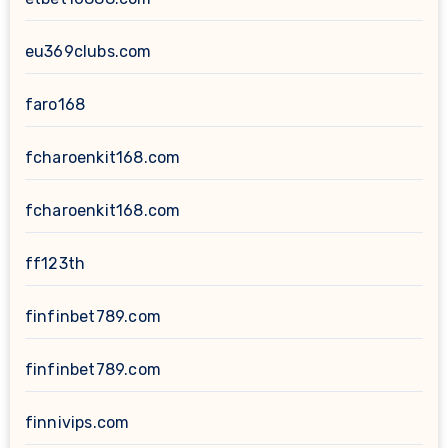
eu369clubs.com
faro168
fcharoenkit168.com
fcharoenkit168.com
ff123th
finfinbet789.com
finfinbet789.com
finnivips.com