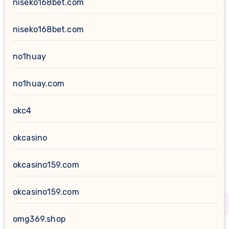
niseko168bet.com
niseko168bet.com
no1huay
no1huay.com
okc4
okcasino
okcasino159.com
okcasino159.com
omg369.shop