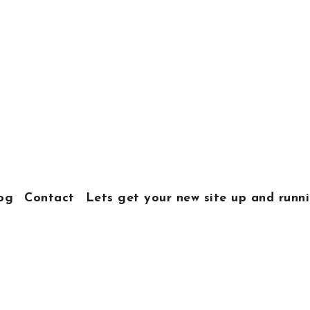
og
Contact
Lets get your new site up and runni