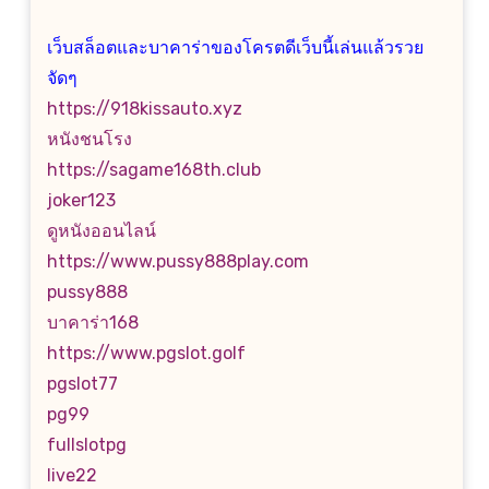
เว็บสล็อตและบาคาร่าของโครตดีเว็บนี้เล่นแล้วรวย
จัดๆ
https://918kissauto.xyz
หนังชนโรง
https://sagame168th.club
joker123
ดูหนังออนไลน์
https://www.pussy888play.com
pussy888
บาคาร่า168
https://www.pgslot.golf
pgslot77
pg99
fullslotpg
live22