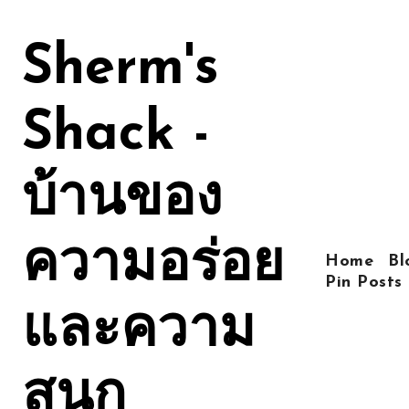
Skip
to
Sherm's
content
Shack -
บ้านของ
ความอร่อย
Home
Bl
Pin Posts
และความ
สนุก