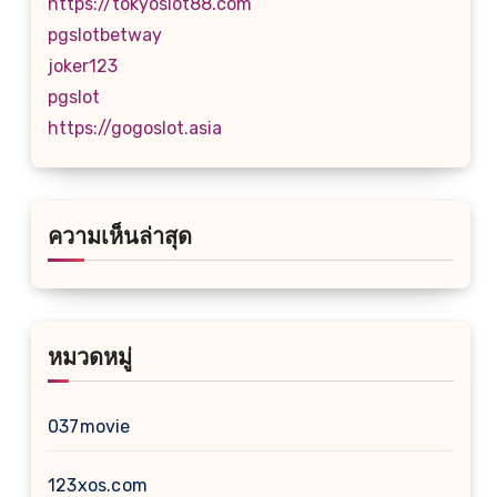
https://tokyoslot88.com
pgslotbetway
joker123
pgslot
https://gogoslot.asia
ความเห็นล่าสุด
หมวดหมู่
037movie
123xos.com