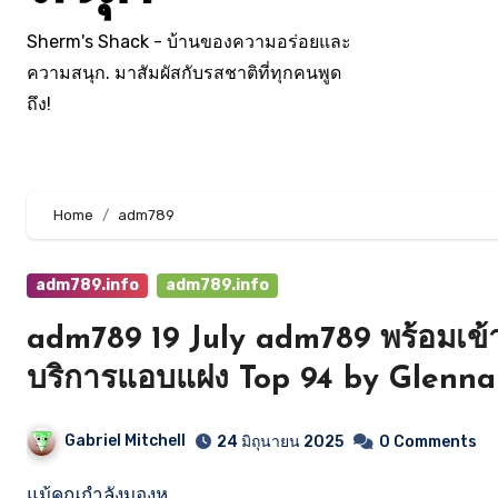
Sherm's Shack - บ้านของความอร่อยและ
ความสนุก. มาสัมผัสกับรสชาติที่ทุกคนพูด
ถึง!
Home
adm789
adm789.info
adm789.info
adm789 19 July adm789 พร้อมเข้าเล
บริการแอบแฝง Top 94 by Glenna
Gabriel Mitchell
24 มิถุนายน 2025
0 Comments
แม้คุณกำลังมองห…