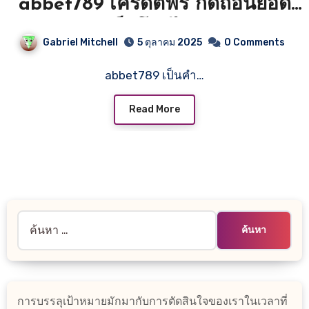
abbet789 เครดิตฟรี กดถอนยอด
เครดิตหน้าเว็บโดยไม่ต้องเข้าแอป
Gabriel Mitchell
5 ตุลาคม 2025
0 Comments
ธนาคารระบบไม่จำกัดจำนวนครั้ง
abbet789 เป็นคำ…
ในการถอนต่อวันยอดถอนเข้าไวไม่
เกิน15วินาที Top 24 by Adrienne
Read More
ค้นหา
สำหรับ:
การบรรลุเป้าหมายมักมากับการตัดสินใจของเราในเวลาที่