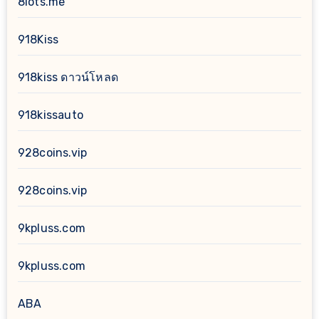
8lots.me
918Kiss
918kiss ดาวน์โหลด
918kissauto
928coins.vip
928coins.vip
9kpluss.com
9kpluss.com
ABA