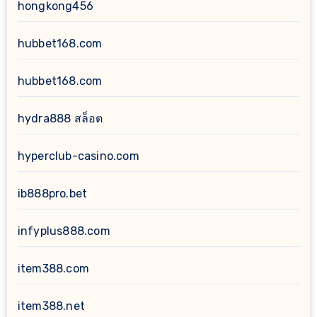
hongkong456
hubbet168.com
hubbet168.com
hydra888 สล็อต
hyperclub-casino.com
ib888pro.bet
infyplus888.com
item388.com
item388.net