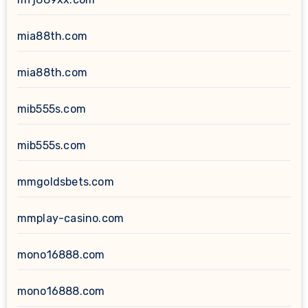
mia88th.com
mia88th.com
mib555s.com
mib555s.com
mmgoldsbets.com
mmplay-casino.com
mono16888.com
mono16888.com