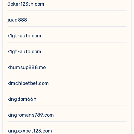
Joker123th.com
juad888
k1gt-auto.com
k1gt-auto.com
khumsup888.me
kimchibetbet.com
kingdom66n
kingromans789.com
kingxxxbet123.com