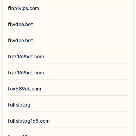
finnivips.com
fiwdee.bet
fiwdee.bet
fizz169bet.com
fizz169bet.com
fox689ok.com
fullslotpg
fullslotpg168.com