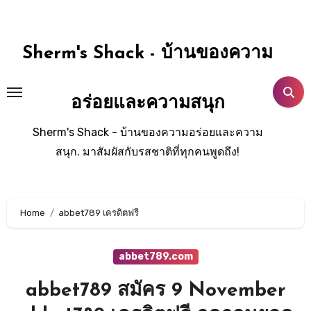
Skip
to
content
Sherm's Shack - บ้านของความ
อร่อยและความสนุก
Sherm's Shack - บ้านของความอร่อยและความ
สนุก. มาสัมผัสกับรสชาติที่ทุกคนพูดถึง!
Home
abbet789 เครดิตฟรี
abbet789.com
abbet789 สมัคร 9 November