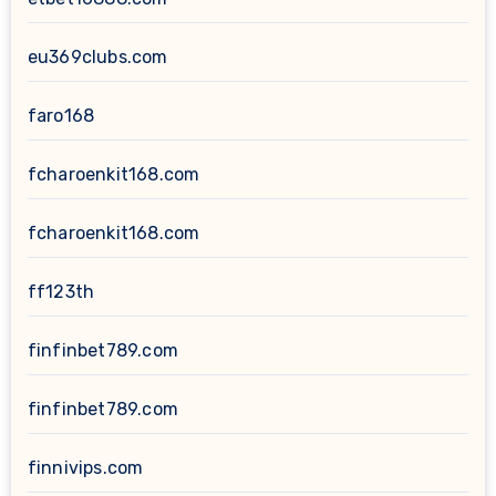
eu369clubs.com
faro168
fcharoenkit168.com
fcharoenkit168.com
ff123th
finfinbet789.com
finfinbet789.com
finnivips.com