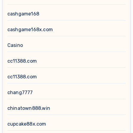
cashgame168
cashgame168x.com
Casino
cc11388.com
cc11388.com
chang7777
chinatown888.win
cupcake88x.com