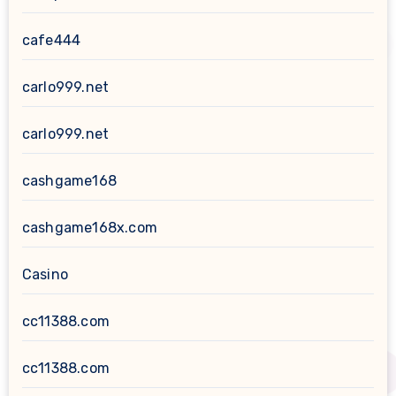
cafe444
carlo999.net
carlo999.net
cashgame168
cashgame168x.com
Casino
cc11388.com
cc11388.com