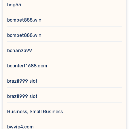
bng55
bombet888.win
bombet888.win
bonanza99
boonlert1688.com
brazil999 slot
brazil999 slot
Business, Small Business
bwvip4.com