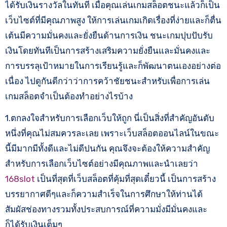
ได้รับเงินรางวัลในทันที เมื่อคุณเล่นเกมสล็อตชนะแล้วก็เป็น
เว็บไซต์ที่มีคุณภาพสูง ให้การเล่นเกมเกิดเรื่องที่ง่ายและก็ตื่น
เต้นมีความมั่นคงและยั่งยืนด้านการเงิน ชนะเกมปุบปับรับ
เงินโดยทันทีเป็นการสร้างเสริมความยั่งยืนและมั่นคงและ
การบรรลุเป้าหมายในการเรียนรู้และก็พัฒนาตนเองอย่างต่อ
เนื่อง ไปดูกันดีกว่าว่าการคว้าชัยชนะสำหรับเพื่อการเล่น
เกมสล็อตจำเป็นต้องทำอย่างไรบ้าง
1.ตกลงใจสำหรับการเลือกเว็บให้ถูก นี่เป็นสิ่งที่สำคัญอันดับ
หนึ่งที่คุณไม่สมควรละเลย เพราะเว็บสล็อตออนไลน์ในขณะ
นี้มีมากมีทั้งดีและไม่ดีปนกัน คุณจึงจะต้องให้ความสำคัญ
สำหรับการเลือกเว็บไซต์อย่างมีคุณภาพและนำเลยว่า
168slot
เป็นที่สุดที่เว็บสล็อตที่คุ้มที่สุดเดี๋ยวนี้ เป็นการสร้าง
บรรยากาศดีๆและก็ความสำเร็จในการศึกษาให้ท่านได้
สัมผัสช่องทางรวมทั้งประสบการณ์ที่ความมั่งมีมั่นคงและ
ก็ได้รับเงินเต็มๆ