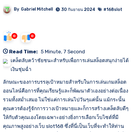
By
Gabriel Mitchell
30 กันยายน 2024
#168slot
0
0
Read Time:
5 Minute, 7 Second
เคล็ดลับคว้าชัยชนะสำหรับเพื่อการเล่นสล็อตสนุกง่ายได้
เงินชุ่มฉ่ำ
ลักษณะของการบรรลุเป้าหมายสำหรับในการเล่นเกมสล็อต
ออนไลน์คือการที่คุณเรียนรู้และก็พัฒนาตัวเองอย่างต่อเนื่อง
รวมทั้งสม่ำเสมอ ไม่ใช่แค่การเล่นไปวันๆแค่นั้น แม้กระนั้น
คุณควรต้องรู้จักการวางเป้าหมายและก็การสร้างเคล็ดลับดีๆ
ให้กับตัวคุณเองโดยเฉพาะอย่างยิ่งการเลือกเว็บไซต์ที่มี
คุณภาพสูงอย่างเว็บ slot168 ซึ่งที่นี่เป็นเว็บที่จะทำให้ท่าน