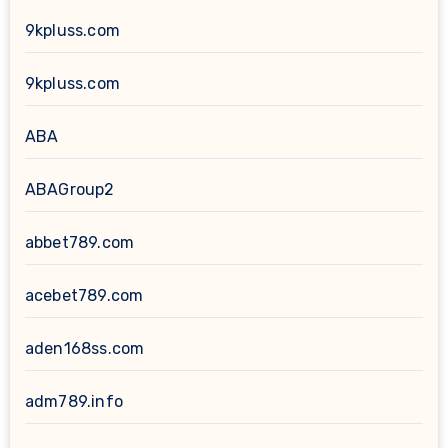
9kpluss.com
9kpluss.com
ABA
ABAGroup2
abbet789.com
acebet789.com
aden168ss.com
adm789.info