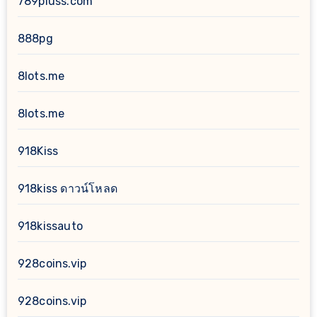
789pluss.com
888pg
8lots.me
8lots.me
918Kiss
918kiss ดาวน์โหลด
918kissauto
928coins.vip
928coins.vip