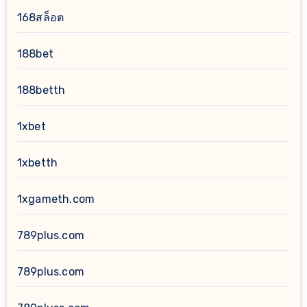
168สล็อต
188bet
188betth
1xbet
1xbetth
1xgameth.com
789plus.com
789plus.com