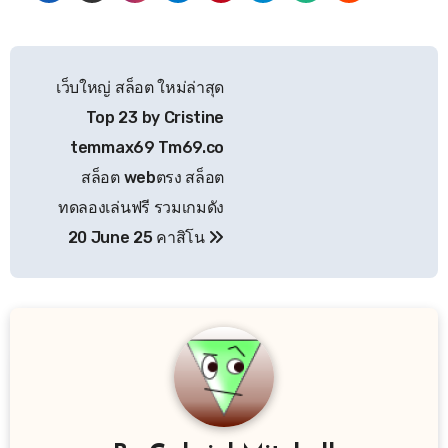
แนะแนว
เว็บใหญ่ สล็อต ใหม่ล่าสุด
เรื่อง
Top 23 by Cristine
temmax69 Tm69.co
สล็อต webตรง สล็อต
ทดลองเล่นฟรี รวมเกมดัง
20 June 25 คาสิโน