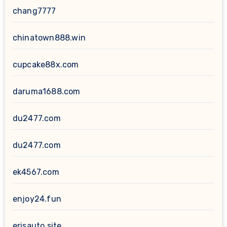
chang7777
chinatown888.win
cupcake88x.com
daruma1688.com
du2477.com
du2477.com
ek4567.com
enjoy24.fun
erisauto.site