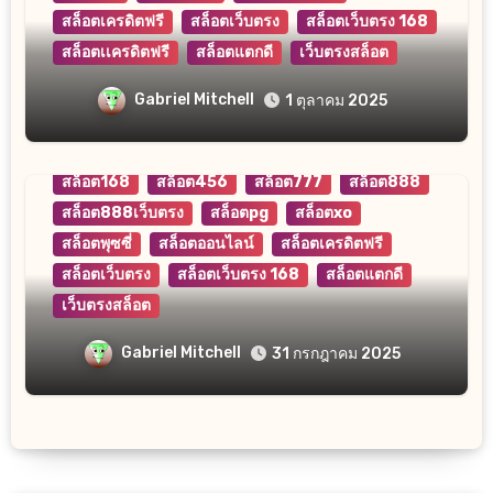
สล็อตเครดิตฟรี
สล็อตเว็บตรง
สล็อตเว็บตรง 168
สล็อตเเครดิตฟรี
สล็อตแตกดี
เว็บตรงสล็อต
สล็อต 5 พ.ย. 2568 สล็อต เว็บสล็อตที่แจก
Gabriel Mitchell
1 ตุลาคม 2025
เครดิตฟรีเยอะที่สุด ชวนเพื่อนมาเป็นเศรษฐี
รายได้หลักแสน สล็อตทดลองเล่นฟรีกี่ล้านก็
168สล็อต
ปั่นสล็อต
ฟลูสล็อตพีจี
สล็อต
ถอนได้ ไม่อั้น sretthi99 เศรษฐีใหม่ต้องเป็น
สล็อต168
สล็อต456
สล็อต777
สล็อต888
คุณ Top 20 by Geraldine St99b.com
สล็อต888เว็บตรง
สล็อตpg
สล็อตxo
สล็อตพุซซี่
สล็อตออนไลน์
สล็อตเครดิตฟรี
สล็อตเว็บตรง
สล็อตเว็บตรง 168
สล็อตแตกดี
เว็บตรงสล็อต
เว็บแม่ สล็อต ทดลองเล่น Top 12 by
Gabriel Mitchell
31 กรกฎาคม 2025
Christopher pgslot temmax69.com สล็อต
เว็บไซต์ตรง สล็อตแตกง่าย เกมใหม่ล่าสุด
เล่นก่อนใครได้ที่นี่! 6 August 68 คาสิโน