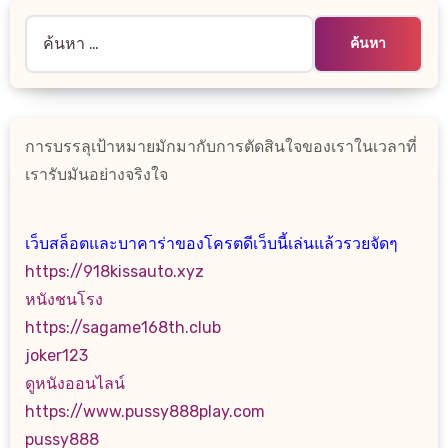
ค้นหา
สำหรับ:
การบรรลุเป้าหมายมักมากับการตัดสินใจของเราในเวลาที่
เรารับมันอย่างจริงใจ
เว็บสล็อตและบาคาร่าของโครตดีเว็บนี้เล่นแล้วรวยจัดๆ
https://918kissauto.xyz
หนังชนโรง
https://sagame168th.club
joker123
ดูหนังออนไลน์
https://www.pussy888play.com
pussy888