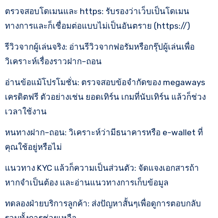
ตรวจสอบโดเมนและ https: รับรองว่าเว็บเป็นโดเมน
ทางการและก็เชื่อมต่อแบบไม่เป็นอันตราย (https://)
รีวิวจากผู้เล่นจริง: อ่านรีวิวจากฟอรัมหรือกรุ๊ปผู้เล่นเพื่อ
วิเคราะห์เรื่องราวฝาก–ถอน
อ่านข้อแม้โปรโมชั่น: ตรวจสอบข้อจำกัดของ megaways
เครดิตฟรี ตัวอย่างเช่น ยอดเทิร์น เกมที่นับเทิร์น แล้วก็ช่วง
เวลาใช้งาน
หนทางฝาก–ถอน: วิเคราะห์ว่ามีธนาคารหรือ e-wallet ที่
คุณใช้อยู่หรือไม่
แนวทาง KYC แล้วก็ความเป็นส่วนตัว: จัดแจงเอกสารถ้า
หากจำเป็นต้อง และอ่านแนวทางการเก็บข้อมูล
ทดลองฝ่ายบริการลูกค้า: ส่งปัญหาสั้นๆเพื่อดูการตอบกลับ
รวมทั้งการช่วยเหลือ