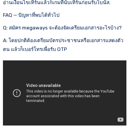
อ่านเงื่อนไขเทิร์นแล้วก็เกมที่นับเทิร์นก่อนรับโบนัส.
FAQ — ปัญหาที่พบได้ทั่วไป
Q: สมัคร megaways จะต้องจัดเตรียมเอกสารอะไรบ้าง?
A: โดยปกติต้องเตรียมบัตรประชาชนหรือเอกสารแสดงตัว
ตน แล้วก็เบอร์โทรเพื่อรับ OTP