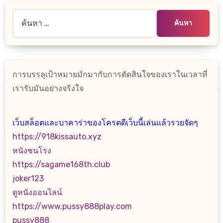
ค้นหา
สำหรับ:
การบรรลุเป้าหมายมักมากับการตัดสินใจของเราในเวลาที่
เรารับมันอย่างจริงใจ
เว็บสล็อตและบาคาร่าของโครตดีเว็บนี้เล่นแล้วรวยจัดๆ
https://918kissauto.xyz
หนังชนโรง
https://sagame168th.club
joker123
ดูหนังออนไลน์
https://www.pussy888play.com
pussy888