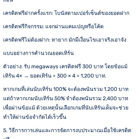
เครดิตฟรีฝากครั้งแรก: โบนัสตามเปอร์เซ็นต์ของยอดฝาก
เครดิตฟรีกิจกรรม: แจกผ่านแคมเปญหรือโค้ด
เครดิตฟรีไม่ต้องฝาก: หายาก มักมีเงื่อนไขเอาจริงเอาจัง
แบบอย่างการคำนวณยอดเทิร์น
ตัวอย่าง: รับ megaways เครดิตฟรี 300 บาท โดยข้อแม้
เทิร์น 4× → ยอดเทิร์น = 300 × 4 = 1,200 บาท.
หากเกมที่เล่นนับเทิร์น 100% จะต้องพนันรวม 1,200 บาท
แต่ถ้าหากเกมนับเทิร์น 50% จำต้องพนันรวม 2,400 บาท
เพื่อผ่านข้อแม้ ด้วยเหตุนั้นเลือกเกมที่นับเทิร์นเต็มจะช่วย
ทำให้ผ่านข้อจำกัดได้เร็วขึ้น
5. วิธีการการเล่นและการจัดการงบประมาณเมื่อใช้เครดิต