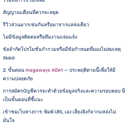
สัญญาณเตือนที่ควรจะหยุด
รีวิวส่วนมากเช่นกันหรือมาจากแหล่งเดียว
ไม่มีข้อมูลติดต่อหรือทีมงานแจ่มแจ้ง
ข้อจำกัดโปรโมชั่นกำกวมหรือมีข้อกำหนดที่มองไม่สมเหตุ
สมผล
2. ขั้นตอน
megaways สมัคร
— ประพฤติตามนี้เพื่อให้มี
ความปลอดภัย
การสมัครบัญชีควรจะทำด้วยข้อมูลจริงและความรอบคอบ นี่
เป็นขั้นตอนที่ชี้แนะ
เข้าชมเว็บทางการ: พิมพ์ URL เอง เลี่ยงลิงก์จากแหล่งไม่
มั่นใจ