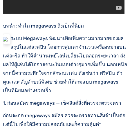
บทนำ: ทำไม megaways ถึงเป็นที่นิยม
ระบบ Megaways พัฒนาเพื่อเพิ่มความมากมายของผล
สรุปในแต่ละสปิน โดยการสุ่มเดาจำนวนเครื่องหมายบน
แต่ละรีล ทำให้จำนวนเพย์ไลน์เปลี่ยนไปตลอดระยะเวลา ส่ง
ผลให้ผู้เล่นได้โอกาสชนะในแบบต่างๆมากเพิ่มขึ้น นอกเหนือ
จากนี้ความระทึกใจจากลักษณะเด่น ดังเช่นว่า ฟรีสปิน ตัว
คูณ และสัญลักษณ์พิเศษ ช่วยทำให้เกมแบบ megaways
เป็นที่นิยมอย่างรวดเร็ว
1. ก่อนสมัคร megaways — เช็คลิสต์สิ่งที่ควรจะตรวจตรา
ก่อนจะกด megaways สมัคร ควรจะตรวจทานสิ่งจำเป็นต่อ
แต่นี้ไปเพื่อให้มีความปลอดภัยและก็ความคุ้มค่า