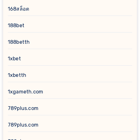
168สล็อต
188bet
188betth
1xbet
1xbetth
1xgameth.com
789plus.com
789plus.com