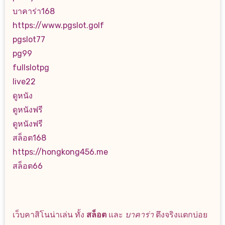
บาคาร่า168
https://www.pgslot.golf
pgslot77
pg99
fullslotpg
live22
ดูหนัง
ดูหนังฟรี
ดูหนังฟรี
สล็อต168
https://hongkong456.me
สล็อต66
เว็บคาสิโนน่าเล่น ทั้ง
สล็อต
และ
บาคาร่า
ตึงจริงแตกบ่อย