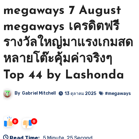
megaways 7 August
megaways เครดิตฟรี
รางวัลใหญ่มาแรงเกมสด
หลายโต๊ะคุ้มค่าจริงๆ
Top 44 by Lashonda
By
Gabriel Mitchell
13 ตุลาคม 2025
#megaways
0
0
Read Time:
5 Minute, 25 Second