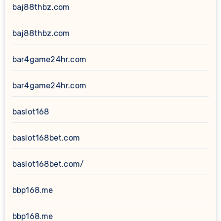
baj88thbz.com
baj88thbz.com
bar4game24hr.com
bar4game24hr.com
baslot168
baslot168bet.com
baslot168bet.com/
bbp168.me
bbp168.me