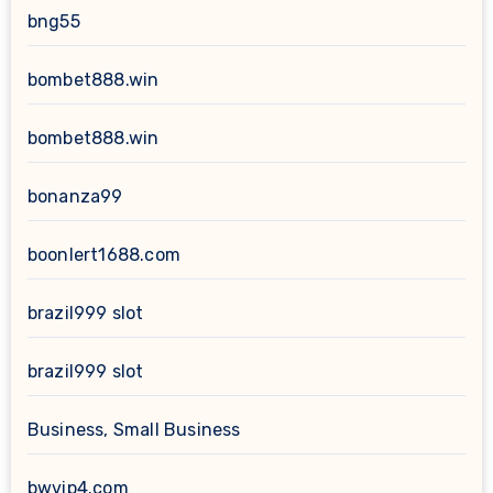
bng55
bombet888.win
bombet888.win
bonanza99
boonlert1688.com
brazil999 slot
brazil999 slot
Business, Small Business
bwvip4.com