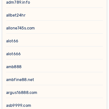
adm789.info
allbet24hr
allone745s.com
alot66
alot666
amb888
ambfine88.net
argus16888.com
asb9999.com