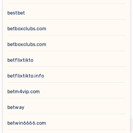
bestbet
betboxclubs.com
betboxclubs.com
betflixtikto
betflixtikto.info
betm4vip.com
betway
betwin6666.com