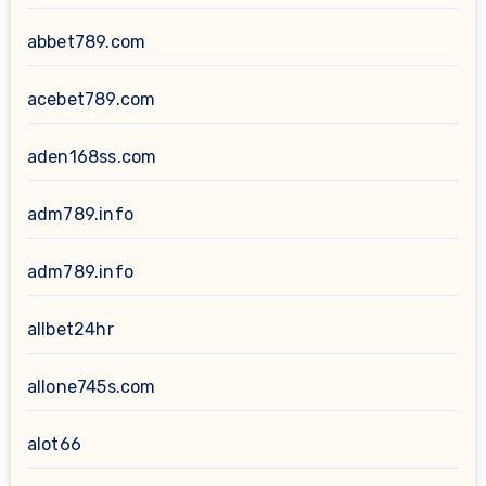
abbet789.com
acebet789.com
aden168ss.com
adm789.info
adm789.info
allbet24hr
allone745s.com
alot66