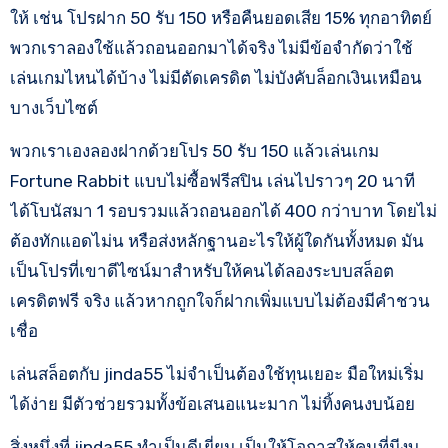
ให้ เช่น โปรฝาก 50 รับ 150 หรือคืนยอดเสีย 15% ทุกอาทิตย์
พวกเราลองใช้แล้วถอนออกมาได้จริง ไม่มีข้อจำกัดว่าใช้
เล่นเกมไหนได้บ้าง ไม่มีตัดเครดิต ไม่บังคับล็อกเงินเหมือน
บางเว็บไซต์
พวกเราเองลองฝากด้วยโปร 50 รับ 150 แล้วเล่นเกม
Fortune Rabbit แบบไม่ซื้อฟรีสปิน เล่นไปราวๆ 20 นาที
ได้โบนัสมา 1 รอบรวมแล้วถอนออกได้ 400 กว่าบาท โดยไม่
ต้องทักแอดไม่น หรือส่งหลักฐานอะไรให้ผู้ใดกันทั้งหมด มัน
เป็นโปรที่เขาดีไซน์มาสำหรับให้คนได้ลองระบบสล็อต
เครดิตฟรี จริง แล้วหากถูกใจก็ฝากเพิ่มแบบไม่ต้องมีคำชวน
เชื่อ
เล่นสล็อตกับ jinda55 ไม่จำเป็นต้องใช้ทุนเยอะ มือใหม่เริ่ม
ได้ง่าย มีตัวช่วยรวมทั้งข้อเสนอแนะมาก ไม่ทิ้งคนงบน้อย
สิ่งหนึ่งที่ jinda55 ทำเป็นดีเยี่ยม เป็นให้โอกาสให้คนที่มีงบ