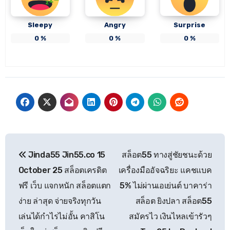
Sleepy
Angry
Surprise
0
%
0
%
0
%
แนะแนว
Jinda55 Jin55.co 15
สล็อต55 ทางสู่ชัยชนะด้วย
เรื่อง
October 25 สล็อตเครดิต
เครื่องมืออัจฉริยะ แคชแบค
ฟรี เว็บ แจกหนัก สล็อตแตก
5% ไม่ผ่านเอเย่นต์ บาคาร่า
ง่าย ล่าสุด จ่ายจริงทุกวัน
สล็อต ยิงปลา สล็อต55
เล่นได้กำไรไม่อั้น คาสิโน
สมัครไว เงินไหลเข้ารัวๆ