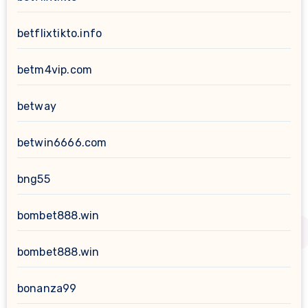
betflixtikto.info
betm4vip.com
betway
betwin6666.com
bng55
bombet888.win
bombet888.win
bonanza99