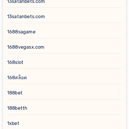
13satanbets.com
13satanbets.com
1688sagame
1688vegasx.com
168slot
168สล็อต
188bet
188betth
1xbet