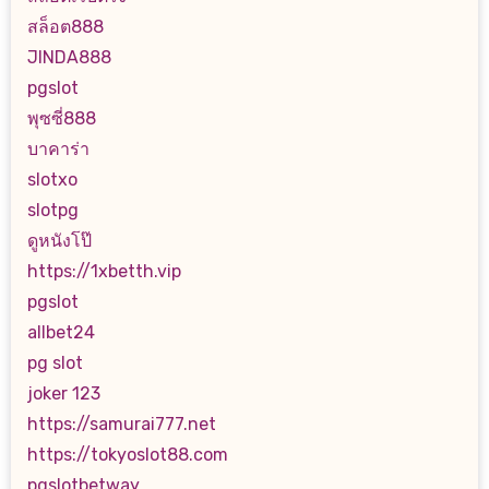
สล็อต888
JINDA888
pgslot
พุซซี่888
บาคาร่า
slotxo
slotpg
ดูหนังโป๊
https://1xbetth.vip
pgslot
allbet24
pg slot
joker 123
https://samurai777.net
https://tokyoslot88.com
pgslotbetway