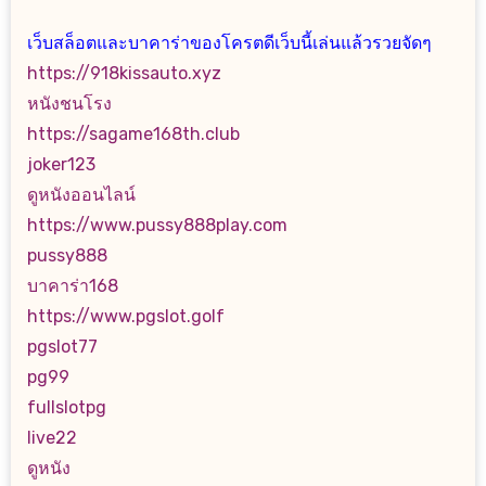
เว็บสล็อตและบาคาร่าของโครตดีเว็บนี้เล่นแล้วรวยจัดๆ
https://918kissauto.xyz
หนังชนโรง
https://sagame168th.club
joker123
ดูหนังออนไลน์
https://www.pussy888play.com
pussy888
บาคาร่า168
https://www.pgslot.golf
pgslot77
pg99
fullslotpg
live22
ดูหนัง