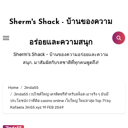
Skip
to
content
Sherm's Shack - บ้านของความ
อร่อยและความสนุก
Sherm's Shack - บ้านของความอร่อยและความ
สนุก. มาสัมผัสกับรสชาติที่ทุกคนพูดถึง!
Home
Jinda55
Jinda55 เวปไซต์ใหญ่ เครดิตฟรีสำหรับสล็อต เอาจริง ๆ มันมี
ประโยชน์กว่าที่คิด casino online เว็บใหญ่ ใหม่ล่าสุด Top 71 by
Rafaela Jin55.xyz 19 FEB 2569