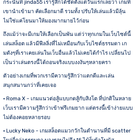
กระนั้นที่ jinda55 เรารู้สึกได้ชัดตั้งแต่วันแรกเลยว่า เกมที่
เขานำเข้ามา คัดเลือกมาดี รวมทั้ง ปรับให้เล่นแล้วมีลุ้น
ไม่ใช่แค่โยนมาให้มองมากมายไว้ก่อน
ถึงแม้ว่าจะมีเกมให้เลือกเป็นพัน แต่ว่าทุกเกมในเว็บไซต์นี้
เล่นสล็อต แล้วมีฟีลลิ่งที่ไม่เหมือนกับเว็บไซต์ธรรมดา เก
มดังๆที่เราเคยเล่นในเว็บอื่นแล้วไม่เคยได้กำไร เปลี่ยนไป
เป็นว่าเล่นตรงนี้ได้ถอนจริงแบบงงงันๆหลายครา
ตัวอย่างเกมที่พวกเรามีความรู้สึกว่าแตกดีและเล่น
สนุกสนานกว่าที่เคยเจอ
• Roma X – เกมแนวต่อสู้แบบกดสู้กับสิงโต ที่ปกติในหลาย
เว็บเรามีความรู้สึกว่าเข้าฟรีเกมยาก แต่ตรงนี้เข้าง่ายแบบ
ไม่ต้องคอยหลายรอบ
• Lucky Neko – เกมสล็อตแมวกวักในตำนานที่มี scatter
โผล่ถี่กว่าธรรมดา บางรอบไม่ถึง 15 ไม้ก็เข้าโบนัส