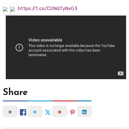
https://t.co/CONd7yNvG3
Share