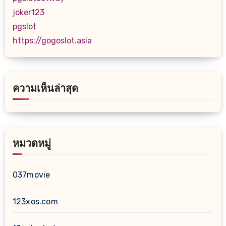
joker123
pgslot
https://gogoslot.asia
ความเห็นล่าสุด
หมวดหมู่
037movie
123xos.com