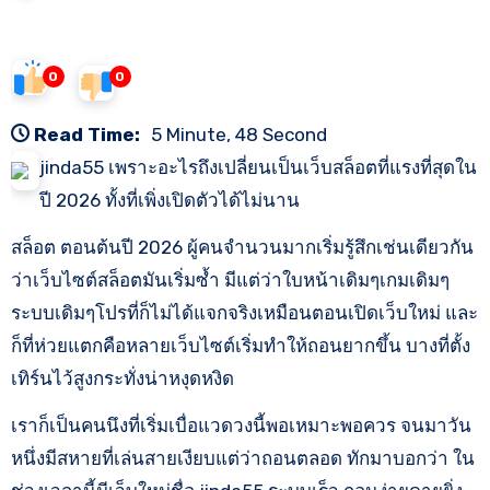
0
0
Read Time:
5 Minute, 48 Second
jinda55 เพราะอะไรถึงเปลี่ยนเป็นเว็บสล็อตที่แรงที่สุดใน
ปี 2026 ทั้งที่เพิ่งเปิดตัวได้ไม่นาน
สล็อต ตอนต้นปี 2026 ผู้คนจำนวนมากเริ่มรู้สึกเช่นเดียวกัน
ว่าเว็บไซต์สล็อตมันเริ่มซ้ำ มีแต่ว่าใบหน้าเดิมๆเกมเดิมๆ
ระบบเดิมๆโปรที่ก็ไม่ได้แจกจริงเหมือนตอนเปิดเว็บใหม่ และ
ก็ที่ห่วยแตกคือหลายเว็บไซต์เริ่มทำให้ถอนยากขึ้น บางที่ตั้ง
เทิร์นไว้สูงกระทั่งน่าหงุดหงิด
เราก็เป็นคนนึงที่เริ่มเบื่อแวดวงนี้พอเหมาะพอควร จนมาวัน
หนึ่งมีสหายที่เล่นสายเงียบแต่ว่าถอนตลอด ทักมาบอกว่า ใน