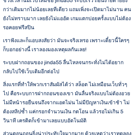
ช่วงเวลานี้มีเว็บใหม่ชื่อ jinda55 ระบบเร็ว ถอนง่ายดายยิ่ง
กว่าเดิมมากไม่น้อยเลยทีเดียว แถมเพิ่งจะเปิดมาไม่นาน คน
ยังไม่ทราบมาก เลยยังไม่แออัด เกมแตกบ่อยครั้งแบบไม่ต้อง
รอคอยฟรีสปิน
เราฟังและก็แอบสงสัยว่า มันจะจริงเหรอ เพราะเดี๋ยวนี้ใครๆ
ก็บอกอย่างนี้ เราลองมองเหตุผลกันเลย!
ระบบฝากถอนของ jinda55 ลื่นไหลจนกระทั่งไม่ได้อยาก
กลับไปใช้เว็บเดิมอีกต่อไป
สิ่งแรกที่ทำให้พวกเราสัมผัสได้ว่า สล็อต ไม่เหมือนเว็บทั่วๆ
ไป คือระบบการฝากถอนของเขา มันลื่นจริงแบบไม่ต้องอวย
ไม่มีหน้ารอยืนจนถึงจากแอดไม่น ไม่มีปัญหาเงินเข้าช้า ไม่
ต้องสลิปซ้ำ แค่กรอกจำนวนเงิน กดโอน แล้วรอไม่เกิน 5
วินาที เครดิตก็เข้ามาเลยแบบอัตโนมัติ
ส่วนตอนถอนยิ่งน่าประทับใจมากมาย ด้วยเหตุว่าเราทดลอง