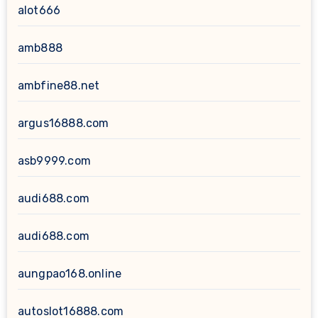
alot666
amb888
ambfine88.net
argus16888.com
asb9999.com
audi688.com
audi688.com
aungpao168.online
autoslot16888.com