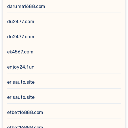
daruma1688.com
du2477.com
du2477.com
ek4567.com
enjoy24.fun
erisauto.site
erisauto.site
etbet16888.com
etbet16888.com