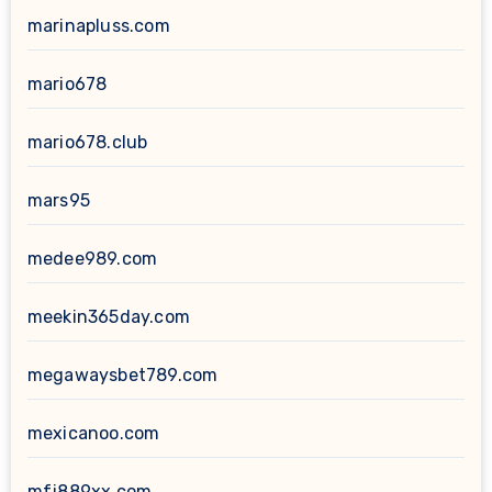
marinapluss.com
mario678
mario678.club
mars95
medee989.com
meekin365day.com
megawaysbet789.com
mexicanoo.com
mfj889xx.com