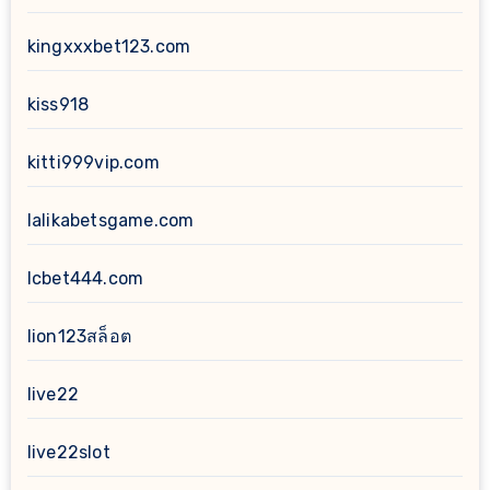
kingxxxbet123.com
kiss918
kitti999vip.com
lalikabetsgame.com
lcbet444.com
lion123สล็อต
live22
live22slot