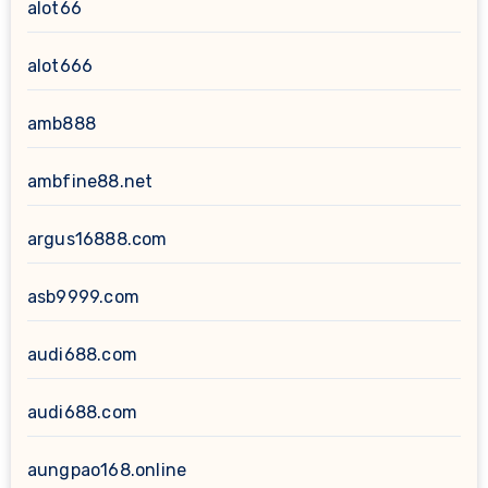
alot66
alot666
amb888
ambfine88.net
argus16888.com
asb9999.com
audi688.com
audi688.com
aungpao168.online