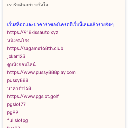
เรารับมันอย่างจริงใจ
เว็บสล็อตและบาคาร่าของโครตดีเว็บนี้เล่นแล้วรวยจัดๆ
https://918kissauto.xyz
หนังชนโรง
https://sagame168th.club
joker123
ดูหนังออนไลน์
https://www.pussy888play.com
pussy888
บาคาร่า168
https://www.pgslot.golf
pgslot77
pg99
fullslotpg