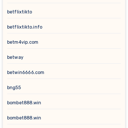
betflixtikto
betflixtikto.info
betm4vip.com
betway
betwin6666.com
bng55
bombet888.win
bombet888.win