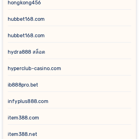
hongkong456
hubbet168.com
hubbet168.com
hydra888 สล็อต
hyperclub-casino.com
ib888pro.bet
infyplus888.com
item388.com
item388.net