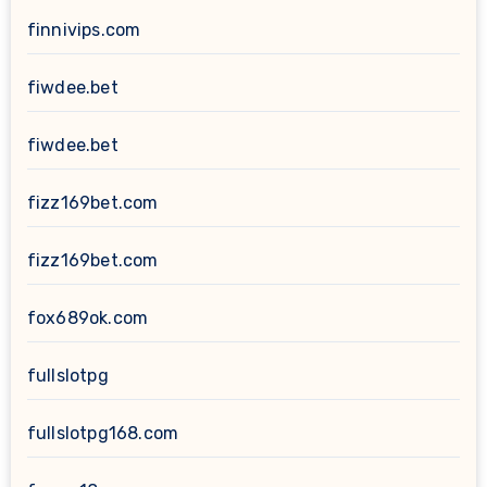
finnivips.com
fiwdee.bet
fiwdee.bet
fizz169bet.com
fizz169bet.com
fox689ok.com
fullslotpg
fullslotpg168.com