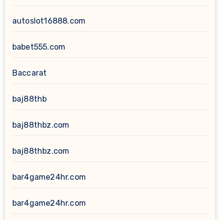
autoslot16888.com
babet555.com
Baccarat
baj88thb
baj88thbz.com
baj88thbz.com
bar4game24hr.com
bar4game24hr.com