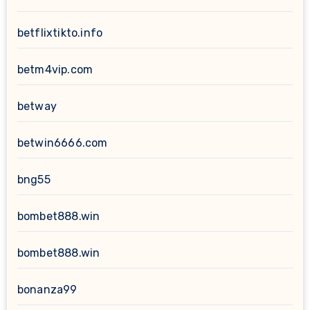
betflixtikto.info
betm4vip.com
betway
betwin6666.com
bng55
bombet888.win
bombet888.win
bonanza99