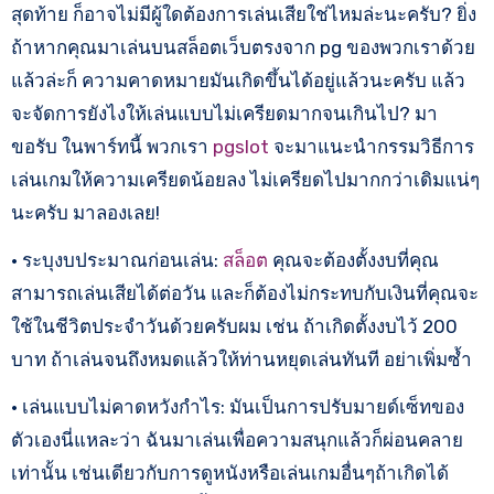
สุดท้าย ก็อาจไม่มีผู้ใดต้องการเล่นเสียใช่ไหมล่ะนะครับ? ยิ่ง
ถ้าหากคุณมาเล่นบนสล็อตเว็บตรงจาก pg ของพวกเราด้วย
แล้วล่ะก็ ความคาดหมายมันเกิดขึ้นได้อยู่แล้วนะครับ แล้ว
จะจัดการยังไงให้เล่นแบบไม่เครียดมากจนเกินไป? มา
ขอรับ ในพาร์ทนี้ พวกเรา
pgslot
จะมาแนะนำกรรมวิธีการ
เล่นเกมให้ความเครียดน้อยลง ไม่เครียดไปมากกว่าเดิมแน่ๆ
นะครับ มาลองเลย!
• ระบุงบประมาณก่อนเล่น:
สล็อต
คุณจะต้องตั้งงบที่คุณ
สามารถเล่นเสียได้ต่อวัน และก็ต้องไม่กระทบกับเงินที่คุณจะ
ใช้ในชีวิตประจำวันด้วยครับผม เช่น ถ้าเกิดตั้งงบไว้ 200
บาท ถ้าเล่นจนถึงหมดแล้วให้ท่านหยุดเล่นทันที อย่าเพิ่มซ้ำ
• เล่นแบบไม่คาดหวังกำไร: มันเป็นการปรับมายด์เซ็ทของ
ตัวเองนี่แหละว่า ฉันมาเล่นเพื่อความสนุกแล้วก็ผ่อนคลาย
เท่านั้น เช่นเดียวกับการดูหนังหรือเล่นเกมอื่นๆถ้าเกิดได้