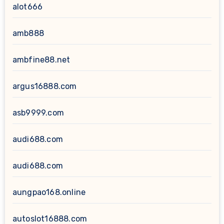
alot666
amb888
ambfine88.net
argus16888.com
asb9999.com
audi688.com
audi688.com
aungpao168.online
autoslot16888.com