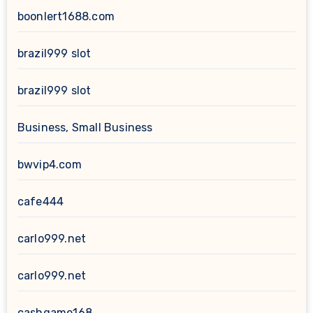
boonlert1688.com
brazil999 slot
brazil999 slot
Business, Small Business
bwvip4.com
cafe444
carlo999.net
carlo999.net
cashgame168