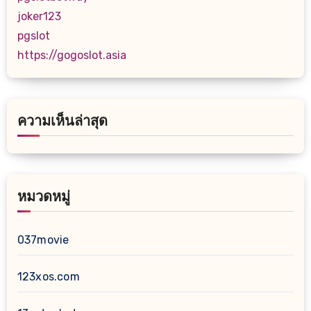
joker123
pgslot
https://gogoslot.asia
ความเห็นล่าสุด
หมวดหมู่
037movie
123xos.com