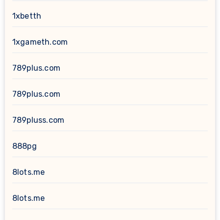
1xbetth
1xgameth.com
789plus.com
789plus.com
789pluss.com
888pg
8lots.me
8lots.me