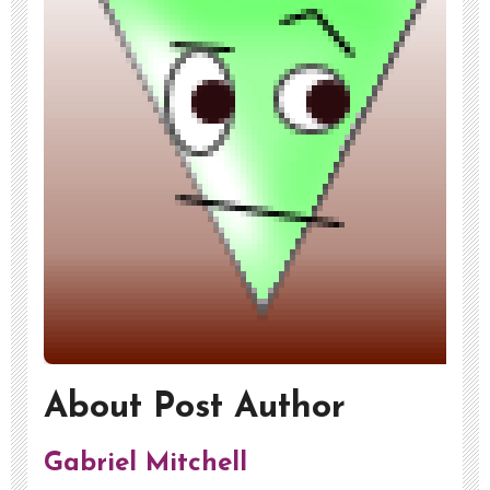
About Post Author
Gabriel Mitchell