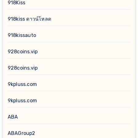
918Kiss
918kiss ดาวน์โหลด
918kissauto
928coins.vip
928coins.vip
9kpluss.com
9kpluss.com
ABA
ABAGroup2