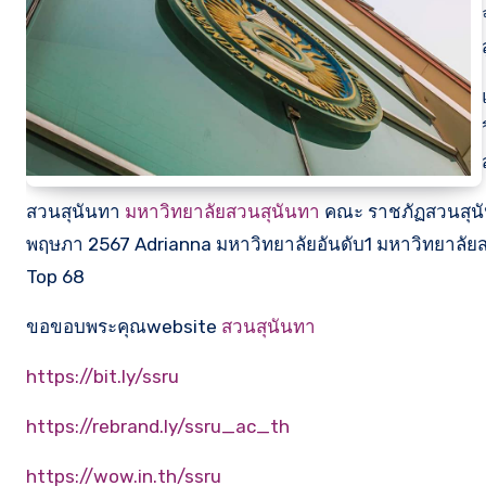
สวนสุนันทา
มหาวิทยาลัยสวนสุนันทา
คณะ ราชภัฏสวนสุนัน
พฤษภา 2567 Adrianna มหาวิทยาลัยอันดับ1 มหาวิทยาลัย
Top 68
ขอขอบพระคุณwebsite
สวนสุนันทา
https://bit.ly/ssru
https://rebrand.ly/ssru_ac_th
https://wow.in.th/ssru