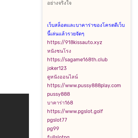
อย่างจริงใจ
เว็บสล็อตและบาคาร่าของโครตดีเว็บ
นี้เล่นแล้วรวยจัดๆ
https://918kissauto.xyz
หนังชนโรง
https://sagame168th.club
joker123
ดูหนังออนไลน์
https://www.pussy888play.com
pussy888
บาคาร่า168
https://www.pgslot.golf
pgslot77
pg99
fullslotpg