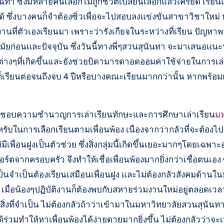
นทา ซึ่งมีหลายคนเลือกไม่ถูกชีวิตเปลี่ยนเลือกแล้วเครียด เรียน
ได้ ซึ่งบางคนก็จำต้องซิ่วเพื่อจะไปสอบลงแข่งขันสาขาวิชาใหม่
นที่ตัวเองเรียนมา เพราะว่ารังเกียจในระหว่างที่เรียน ปัญหาพวก
ัยก่อนและปัจจุบัน ซึ่งวันนี้ทางพี่ๆสวนสุนันทา จะมาเสนอแนะน้อ
่างๆที่เกิดขึ้นและยังช่วยบิดามารดาอดออมค่าใช้จ่ายในการเล่
ละก็เรียนต่อจนถึงจบ 4 ปีหรือบางคณะเรียนมากกว่านั้น หากพร้อ
นชอบความชำนาญการเล่าเรียนทักษะและการศึกษาเล่าเรียน
มห
ับในการเลือกเรียนตามเพื่อนพ้อง เนื่องจากว่ากลัวที่จะต้องไ
มีเพื่อนฝูงเป็นตัวช่วย ซึ่งสิ่งกลุ่มนี้เกิดขึ้นเยอะมากๆโดยเฉพาะอ
ครอบครัว จึงทำให้เชื่อเพื่อนพ้องมากยิ่งกว่าเชื่อตนเอง ซึ่ง
ป็นจำเป็นต้องเรียนเสมือนเพื่อนฝูง และไม่ต้องกลัวสังคมด้านใ
เมื่อน้องๆปฏิบัติงานก็ต้องพบกับสหายร่วมงานใหม่อยู่ตลอดเว
สิ่งที่จำเป็น ไม่ต้องกลัวถ้าว่าเข้ามาในมหาวิทยาลัยสวนสุนันทา
ร่วมทำให้หาเพื่อนพ้องได้ง่ายดายมากยิ่งขึ้น ไม่ต้องกลัวว่าจ