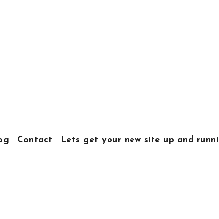
og
Contact
Lets get your new site up and runni