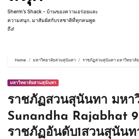
Sherm's Shack - บ้านของความอร่อยและ
ความสนุก. มาสัมผัสกับรสชาติที่ทุกคนพูด
ถึง!
Home
มหาวิทยาลัยสวนสุนันทา
ราชภัฏสวนสุนันทา มหาวิทยาลัย
มหาวิทยาลัยสวนสุนันทา
ราชภัฏสวนสุนันทา มหา
Sunandha Rajabhat 9 
ราชภัฏอันดับ1สวนสุนัน