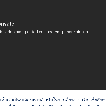
เป็นจำเป็นจะต้องทราบสำหรับในการเลือกสาขาวิชาเพื่อศึกษ