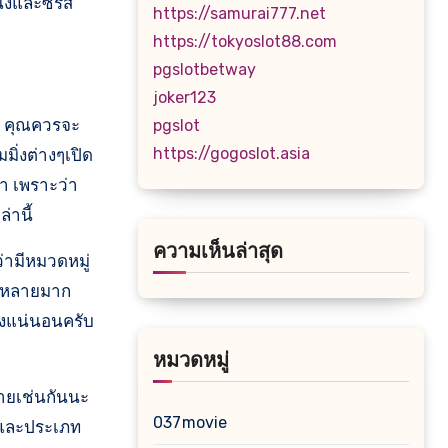
งและซีรีส์
https://samurai777.net
https://tokyoslot88.com
pgslotbetway
joker123
่า คุณควรจะ
pgslot
https://gogoslot.asia
มิ่งต่างๆเปิด
รา เพราะว่า
่านี้
ความเห็นล่าสุด
่ามีหมวดหมู่
ากหลายมาก
องแน่นอนครับ
หมวดหมู่
ายเช่นกันนะ
037movie
ดและประเภท