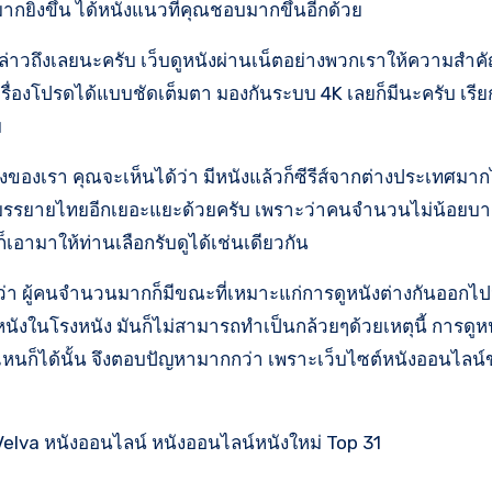
ยิ่งขึ้น ได้หนังแนวที่คุณชอบมากขึ้นอีกด้วย
กล่าวถึงเลยนะครับ เว็บดูหนังผ่านเน็ตอย่างพวกเราให้ความสำ
ื่องโปรดได้แบบชัดเต็มตา มองกันระบบ 4K เลยก็มีนะครับ เรียกว่
ม
ของเรา คุณจะเห็นได้ว่า มีหนังแล้วก็ซีรีส์จากต่างประเทศมาก
นังบรรยายไทยอีกเยอะแยะด้วยครับ เพราะว่าคนจำนวนไม่น้อยบ
็เอามาให้ท่านเลือกรับดูได้เช่นเดียวกัน
จว่า ผู้คนจำนวนมากก็มีขณะที่เหมาะแก่การดูหนังต่างกันออกไปน
งในโรงหนัง มันก็ไม่สามารถทำเป็นกล้วยๆด้วยเหตุนี้ การดูห
หนก็ได้นั้น จึงตอบปัญหามากกว่า เพราะเว็บไซต์หนังออนไลน
 Velva หนังออนไลน์ หนังออนไลน์หนังใหม่ Top 31