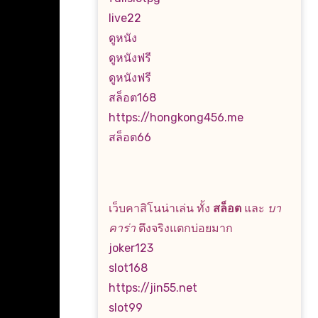
live22
ดูหนัง
ดูหนังฟรี
ดูหนังฟรี
สล็อต168
https://hongkong456.me
สล็อต66
เว็บคาสิโนน่าเล่น ทั้ง
สล็อต
และ
บา
คาร่า
ตึงจริงแตกบ่อยมาก
joker123
slot168
https://jin55.net
slot99