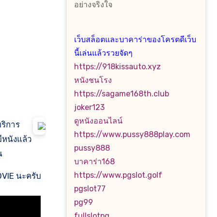
อย่างจริงใจ
เว็บสล็อตและบาคาร่าของโครตดีเว็บ
นี้เล่นแล้วรวยจัดๆ
https://918kissauto.xyz
หนังชนโรง
https://sagame168th.club
joker123
ดูหนังออนไลน์
บริการ
https://www.pussy888play.com
ีหนังแล้ว
pussy888
น
บาคาร่า168
https://www.pgslot.golf
OVIE นะครับ
pgslot77
pg99
fullslotpg