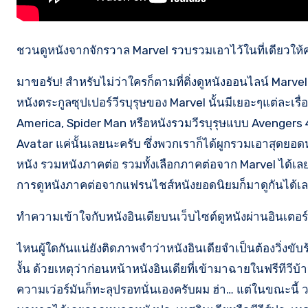
ชวนดูหนังจากจักรวาล Marvel รวบรวมเอาไว้ในที่เดียวให้
มาขอรับ! สำหรับไม่ว่าใครก็ตามที่ติ่งดูหนังออนไลน์ Marvel 
หนังตระกูลซุปเปอร์วีรบุรุษของ Marvel นั้นมีเยอะๆแต่ละเรื
America, Spider Man หรือหนังรวมวีรบุรุษแบบ Avengers 4 
Avatar แค่นั้นเลยนะครับ ซึ่งพวกเราก็ได้ผูกรวมเอาสุดย
หนัง รวมหนังภาคต่อ รวมทั้งเลือกภาคต่อจาก Marvel ได้เลยจ๊
การดูหนังภาคต่อจากแฟรนไชส์หนังยอดนิยมก็มาดูกันได้เ
ทำความเข้าใจกับหนังอินเดียบนเว็บไซต์ดูหนังผ่านอินเตอร์เน็
ไหนผู้ใดกันแน่ยังติดภาพจำว่าหนังอินเดียจำเป็นต้องวิ่งขับ
งั้น ด้วยเหตุว่าก่อนหน้าหนังอินเดียที่เข้ามาฉายในฟรีทีวี
ความเว่อร์มันก็ทะลุปรอทนั่นเองครับผม ฮ่า… แต่ในขณะนี้ 