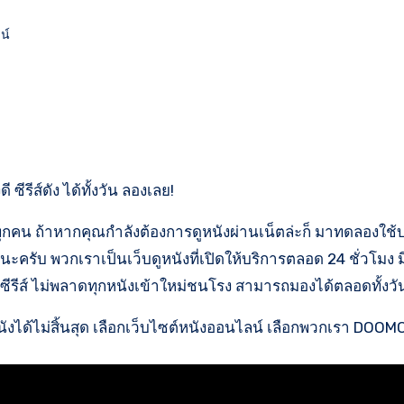
น์
ซีรีส์ดัง ได้ทั้งวัน ลองเลย!
ทุกคน ถ้าหากคุณกำลังต้องการดูหนังผ่านเน็ตล่ะก็ มาทดลองใช้
ครับ พวกเราเป็นเว็บดูหนังที่เปิดให้บริการตลอด 24 ชั่วโมง ม
งซีรีส์ ไม่พลาดทุกหนังเข้าใหม่ชนโรง สามารถมองได้ตลอดทั้งวั
ังได้ไม่สิ้นสุด เลือกเว็บไซต์หนังออนไลน์ เลือกพวกเรา DOOM