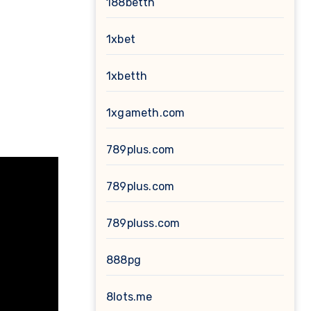
188betth
1xbet
1xbetth
1xgameth.com
789plus.com
789plus.com
789pluss.com
888pg
8lots.me