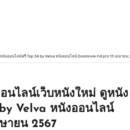
ัง ดูหนังออนไลน์ฟรี Top 34 by Velva หนังออนไลน์ Doomovie-hd.pro 13 เมษายน
อนไลน์เว็บหนังใหม่ ดูหนัง 
 by Velva หนังออนไลน์
มษายน 2567