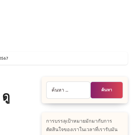
 2567
ค้นหา
สำหรับ:
ดู
การบรรลุเป้าหมายมักมากับการ
ตัดสินใจของเราในเวลาที่เรารับมัน