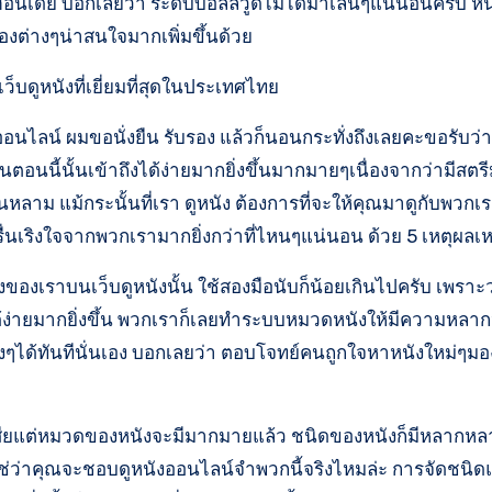
ินเดีย บอกเลยว่า ระดับบอลลีวูดไม่ได้มาเล่นๆแน่นอนครับ หนั
งต่างๆน่าสนใจมากเพิ่มขึ้นด้วย
บดูหนังที่เยี่ยมที่สุดในประเทศไทย
ออนไลน์ ผมขอนั่งยืน รับรอง แล้วก็นอนกระทั่งถึงเลยคะขอรับว
อนนี้นั้นเข้าถึงได้ง่ายมากยิ่งขึ้นมากมายๆเนื่องจากว่ามีสตรีม
้นหลาม แม้กระนั้นที่เรา ดูหนัง ต้องการที่จะให้คุณมาดูกับพวกเ
นเริงใจจากพวกเรามากยิ่งกว่าที่ไหนๆแน่นอน ด้วย 5 เหตุผลเหล
องเราบนเว็บดูหนังนั้น ใช้สองมือนับก็น้อยเกินไปครับ เพราะว
ได้ง่ายมากยิ่งขึ้น พวกเราก็เลยทำระบบหมวดหนังให้มีความหล
างๆได้ทันทีนั่นเอง บอกเลยว่า ตอบโจทย์คนถูกใจหาหนังใหม่ๆม
สียแต่หมวดของหนังจะมีมากมายแล้ว ชนิดของหนังก็มีหลากหล
ใช่ว่าคุณจะชอบดูหนังออนไลน์จำพวกนี้จริงไหมล่ะ การจัดชนิ