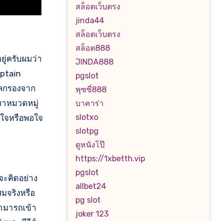
สล็อตเว็บตรง
jinda44
สล็อตเว็บตรง
สล็อต888
ยู่ครับผมว่า
JINDA888
ptain
pgslot
งโลกรองจาก
พุซซี่888
หาหมวดหมู่
บาคาร่า
slotxo
พอใจหรือพอใจ
slotpg
ดูหนังโป๊
https://1xbetth.vip
pgslot
ณจะคิดอย่าง
allbet24
สมจริงหรือ
pg slot
ามารถเข้า
joker 123