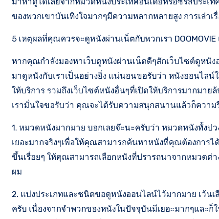
มาหาดูได้เลยจากหมวดหนังประเทศอินเดียหรือซีรีส์ประเทศอ
ของพวกเขาบันเทิงใจมากๆมีความหลากหลายสูง การเล่าเรื่อ
5 เหตุผลที่คุณควรจะดูหนังผ่านเน็ตกับพวกเรา DOOMOVIE เว็
หากคุณกำลังมองหาเว็บดูหนังผ่านเน็ตดีๆสักเว็บไซต์ดูหนัง
มาดูหนังกับเราเป็นอย่างยิ่ง แน่นอนขอรับว่า หนังออนไลน์ในต
ให้บริการ รวมถึงเว็บไซต์หนังอื่นๆที่เปิดให้บริการมากมายล
เรามั่นใจขอรับว่า คุณจะได้รับความสนุกสนานแล้วก็ความรื่
1. หมวดหนังมากมาย บอกเลยจ๊ะนะครับว่า หมวดหนังทั้งปวงข
เยอะมากจริงๆเพื่อให้คุณสามารถค้นหาหนังที่คุณต้องการ
ขึ้นเรื่อยๆ ให้คุณสามารถเลือกหนังที่ปรารถนาจากหมวดต่
ผม
2. แบ่งประเภทและชนิดขอดูหนังออนไลน์ไว้มากมาย เว้นเ
ครับ เนื่องจากจำพวกของหนังในปัจจุบันมีเยอะมากๆและก็