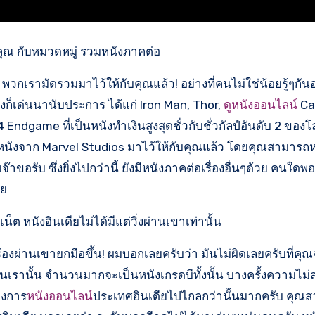
คุณ กับหมวดหมู่ รวมหนังภาคต่อ
พวกเรามัดรวมมาไว้ให้กับคุณแล้ว! อย่างที่คนไม่ใช่น้อยรู้ๆกันอ
่องก็เด่นนานับประการ ได้แก่ Iron Man, Thor,
ดูหนังออนไลน์
Ca
Endgame ที่เป็นหนังทำเงินสูงสุดชั่วกับชั่วกัลป์อันดับ 2 ขอ
อดหนังจาก Marvel Studios มาไว้ให้กับคุณแล้ว โดยคุณสามารถ
าขอรับ ซึ่งยิ่งไปกว่านี้ ยังมีหนังภาคต่อเรื่องอื่นๆด้วย คนใด
ลย
ต หนังอินเดียไม่ได้มีแต่วิ่งผ่านเขาเท่านั้น
ร้องผ่านเขายกมือขึ้น! ผมบอกเลยครับว่า มันไม่ผิดเลยครับที่คุ
บ้านเรานั้น จำนวนมากจะเป็นหนังเกรดบีทั้งนั้น บางครั้งความไม่
วงการ
หนังออนไลน์
ประเทศอินเดียไปไกลกว่านั้นมากครับ คุณส