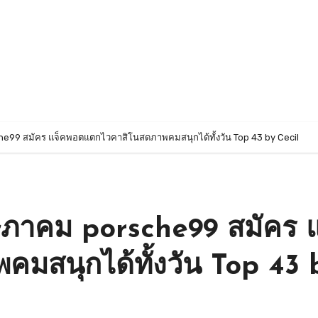
e99 สมัคร แจ็คพอตแตกไวคาสิโนสดภาพคมสนุกได้ทั้งวัน Top 43 by Cecil
ษภาคม porsche99 สมัคร แ
สนุกได้ทั้งวัน Top 43 