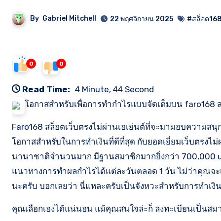
By
Gabriel Mitchell
22 พฤศจิกายน 2025
#สล็อต16
0
0
Read Time:
4 Minute, 44 Second
โอกาสสำหรับเพื่อการทำกำไรแบบจัดเต็มบน faro168 สล็อ
Faro168 สล็อตเว็บตรงไม่ผ่านเอเย่นต์ที่จะมามอบความสน
โอกาสสำหรับในการทำเงินที่ดีที่สุด กับยอดเยี่ยมเว็บตรงไม่
นานาชาติจำนวนมาก มีฐานสมาชิกมากยิ่งกว่า 700,000 us
แนวทางการทำผลกำไรได้แต่ละวันตลอด 1 วัน ไม่ว่าคุณจะเ
นะครับ บอกเลยว่า นี่แหละครับเป็นจังหวะสำหรับการทำเงินที
คุณเลือกเองได้แน่นอน แม้คุณสนใจล่ะก็ ลงทะเบียนเป็นสมา