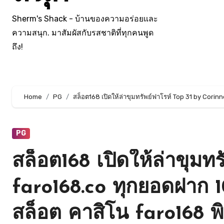
Sherm's Shack - บ้านของความอร่อยและ
ความสนุก. มาสัมผัสกับรสชาติที่ทุกคนพูด
ถึง!
Home
PG
สล็อต168 เปิดให้ล่าขุมทรัพย์ฟาโรห์ Top 31 by Corin
PG
สล็อต168 เปิดให้ล่าขุมท
faro168.co ทุกยอดฝาก 1
สล็อต คาสิโน faro168 พ