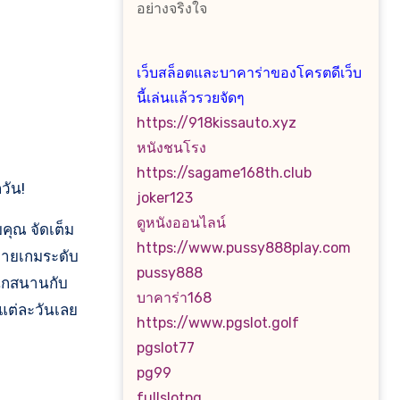
อย่างจริงใจ
เว็บสล็อตและบาคาร่าของโครตดีเว็บ
นี้เล่นแล้วรวยจัดๆ
https://918kissauto.xyz
หนังชนโรง
https://sagame168th.club
วัน!
joker123
ดูหนังออนไลน์
คุณ จัดเต็ม
https://www.pussy888play.com
ค่ายเกมระดับ
pussy888
นุกสนานกับ
บาคาร่า168
แต่ละวันเลย
https://www.pgslot.golf
pgslot77
pg99
fullslotpg