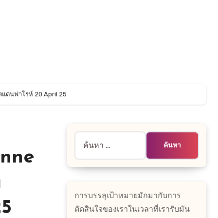
ิตแดนฟาโรห์ 20 April 25
ค้นหา
สำหรับ:
inne
า
การบรรลุเป้าหมายมักมากับการ
25
ตัดสินใจของเราในเวลาที่เรารับมัน