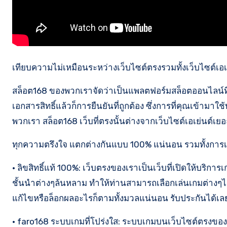
เทียบความไม่เหมือนระหว่างเว็บไซต์ตรงรวมทั้งเว็บไซต์เอ
สล็อต168 ของพวกเราจัดว่าเป็นแพลตฟอร์มสล็อตออนไลน์ที่เป
เอกสารสิทธิ์แล้วก็การยืนยันที่ถูกต้อง ซึ่งการที่คุณเข้า
พวกเรา สล็อต168 เว็บที่ตรงนั้นต่างจากเว็บไซต์เอเย่นต์เย
ทุกความตรึงใจ แตกต่างกันแบบ 100% แน่นอน รวมทั้งการเลือก
• ลิขสิทธิ์แท้ 100%: เว็บตรงของเราเป็นเว็บที่เปิดให้บริกา
ชั้นนำต่างๆล้นหลาม ทำให้ท่านสามารถเลือกเล่นเกมต่างๆไ
แก้ไขหรือล็อกผลอะไรก็ตามทั้งมวลแน่นอน รับประกันได้เล
• faro168 ระบบเกมที่โปร่งใส: ระบบเกมบนเว็บไซต์ตรงของ