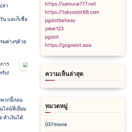
https://samurai777.net
ปล่า
https://tokyoslot88.com
น และก็เชื่อ
pgslotbetway
joker123
pgslot
รมต่างๆด้วย
https://gogoslot.asia
็การ
ครับ!
ความเห็นล่าสุด
พวกนี้ก่อน
หมวดหมู่
ลน์ที่เยี่ยม
จ ทำเงินได้
037movie