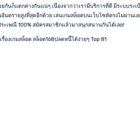
ยกันก็แตกต่างกันแน่ๆ เนื่องจากว่าเรามีบริการที่ดี มีระบบระเ
็นอันตรายสูงที่สุดอีกด้วย เล่นเกมสล็อตบนเว็บไซต์ตรงไม่ผ่านเอเ
มประเพณี 100% สมัครสมาชิกแล้วมาสนุกสนานกันได้เลย!
เรื่องเกมสล็อต สล็อต168ปลดหนี้ได้ง่ายๆ Top 81