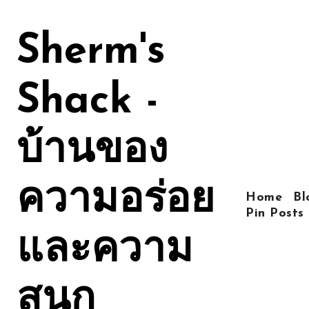
Skip
to
Sherm's
content
Shack -
บ้านของ
ความอร่อย
Home
Bl
Pin Posts
และความ
สนุก